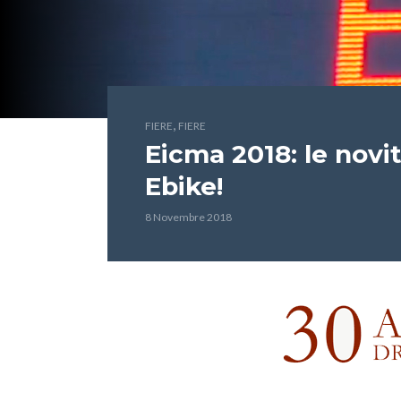
,
FIERE
FIERE
Eicma 2018: le novi
Ebike!
8 Novembre 2018