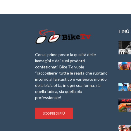
I PIÙ
Granfondo
Aspettando “La
Internazionale
Pellegrina Bike
Laigueglia 22
Marathon 2025”
Con al primo posto la qualità delle
Febbraio 2026
immagini e dei suoi prodotti
IX Ed. “Tra
confezionati, Bike Tv, vuole
Granfondo
Borghi&Castelli” –
“raccogliere” tutte le realtà che ruotano
Internazionale
Anteprima
intorno al fantastico e variegato mondo
Briko Torino – 11
della bicicletta, in ogni sua forma, sia
Maggio 2025 – r
1a Edizione
Granfondo
quella ludica, sia quella più
Minerva Edizioni e
Internazionale San
professionale!
Giancarlo Brocci
Lorenzo Cipressa –
per “Bartali l’Ultimo
Sabato 5 Aprile
Eroico” – r
2025
SCOPRI DI PIÙ
Sulle Strade di
Life on the Sea –
Graziano Battistini
Nel Golfo dei Poeti