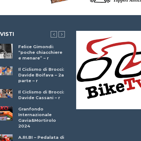
 VISTI
Felice Gimondi:
Brocci Incontra
“poche chiacchiere
Giuseppe Martinell
e menare” – r
– r
Il Ciclismo di Brocci:
Davide Boifava – 2a
Che cos’è il
parte – r
triathlon? Con
Simone Diamantini
Il Ciclismo di Brocci:
– r
Davide Cassani – r
2a BITRAIL 23
Granfondo
Marzo 2025 – Bosc
Internazionale
Comunale di
Gavia&Mortirolo
Bitonto (Ba)
2024
Ottavio Bottechia 
A.RI.BI – Pedalata di
Versione Integrale 