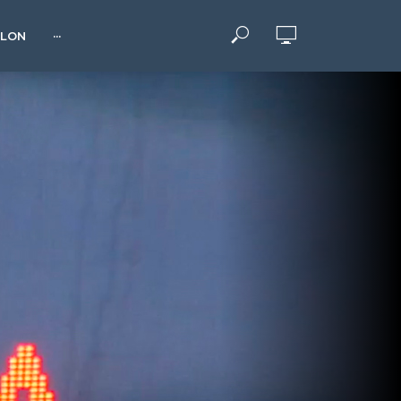
HLON
···