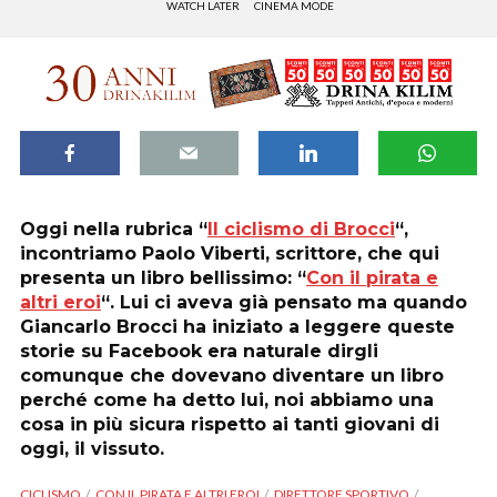
WATCH LATER
CINEMA MODE
Oggi nella rubrica “
Il ciclismo di Brocci
“,
incontriamo Paolo Viberti, scrittore, che qui
presenta un libro bellissimo: “
Con il pirata e
altri eroi
“. Lui ci aveva già pensato ma quando
Giancarlo Brocci ha iniziato a leggere queste
storie su Facebook era naturale dirgli
comunque che dovevano diventare un libro
perché come ha detto lui, noi abbiamo una
cosa in più sicura rispetto ai tanti giovani di
oggi, il vissuto.
CICLISMO
CON IL PIRATA E ALTRI EROI
DIRETTORE SPORTIVO