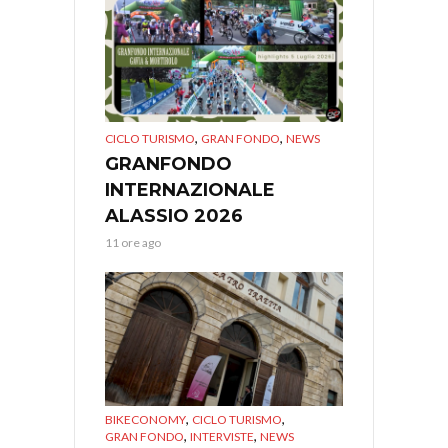
,
,
CICLO TURISMO
GRAN FONDO
NEWS
GRANFONDO
INTERNAZIONALE
ALASSIO 2026
11 ore ago
,
,
BIKECONOMY
CICLO TURISMO
,
,
GRAN FONDO
INTERVISTE
NEWS