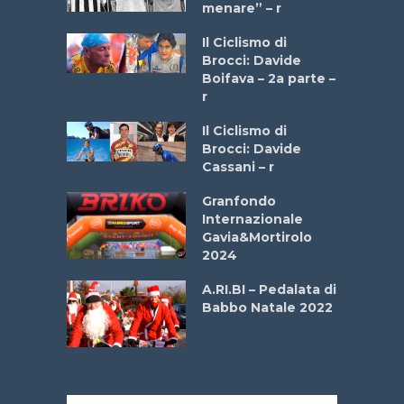
menare” – r
a
Il Ciclismo di
stelli” –
Brocci: Davide
a
Boifava – 2a parte –
r
ne
Il Ciclismo di
o
Brocci: Davide
onale San
Cassani – r
ipressa –
Aprile
Granfondo
Internazionale
Gavia&Mortirolo
e Sea –
2024
dei Poeti
A.RI.BI – Pedalata di
Babbo Natale 2022
La
 verde”