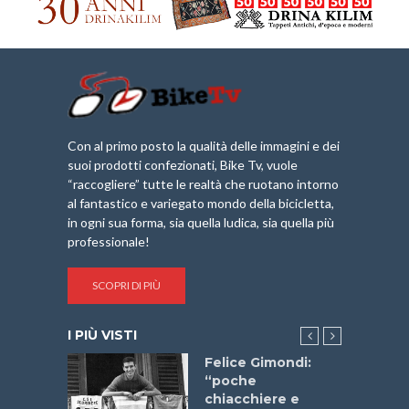
Con al primo posto la qualità delle immagini e dei
suoi prodotti confezionati, Bike Tv, vuole
“raccogliere” tutte le realtà che ruotano intorno
al fantastico e variegato mondo della bicicletta,
in ogni sua forma, sia quella ludica, sia quella più
professionale!
SCOPRI DI PIÙ
I PIÙ VISTI
do “La
Felice Gimondi:
a Bike
“poche
 2025”
chiacchiere e