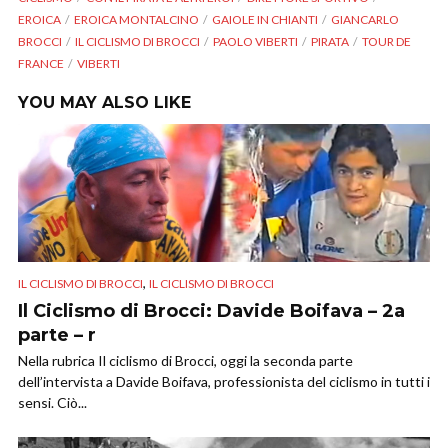
EROICA
EROICA MONTALCINO
GAIOLE IN CHIANTI
GIANCARLO
BROCCI
IL CICLISMO DI BROCCI
PAOLO VIBERTI
PIRATA
TOUR DE
FRANCE
VIBERTI
YOU MAY ALSO LIKE
,
IL CICLISMO DI BROCCI
IL CICLISMO DI BROCCI
Il Ciclismo di Brocci: Davide Boifava – 2a
parte – r
Nella rubrica Il ciclismo di Brocci, oggi la seconda parte
dell’intervista a Davide Boifava, professionista del ciclismo in tutti i
sensi. Ciò...