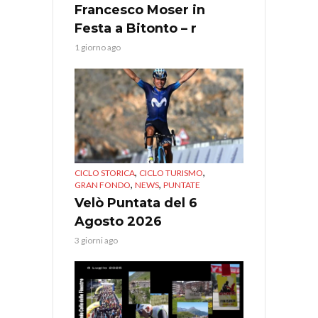
Francesco Moser in
Festa a Bitonto – r
1 giorno ago
,
,
CICLO STORICA
CICLO TURISMO
,
,
GRAN FONDO
NEWS
PUNTATE
Velò Puntata del 6
Agosto 2026
3 giorni ago