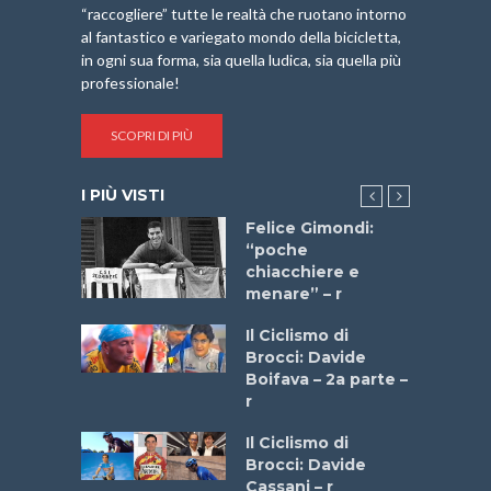
“raccogliere” tutte le realtà che ruotano intorno
al fantastico e variegato mondo della bicicletta,
in ogni sua forma, sia quella ludica, sia quella più
professionale!
SCOPRI DI PIÙ
I PIÙ VISTI
do “La
Felice Gimondi:
a Bike
“poche
 2025”
chiacchiere e
menare” – r
a
Il Ciclismo di
stelli” –
Brocci: Davide
a
Boifava – 2a parte –
r
ne
Il Ciclismo di
o
Brocci: Davide
onale San
Cassani – r