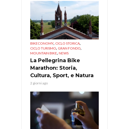
,
,
BIKECONOMY
CICLO STORICA
,
,
CICLO TURISMO
GRAN FONDO
,
MOUNTAIN BIKE
NEWS
La Pellegrina Bike
Marathon: Storia,
Cultura, Sport, e Natura
2 giorni ago