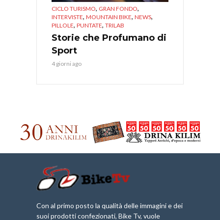
,
,
CICLO TURISMO
GRAN FONDO
,
,
,
INTERVISTE
MOUNTAIN BIKE
NEWS
,
,
PILLOLE
PUNTATE
TRILAB
Storie che Profumano di
Sport
4 giorni ago
Con al primo posto la qualità delle immagini e dei
suoi prodotti confezionati, Bike Tv, vuole