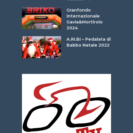
ipressa –
Aprile
Granfondo
Internazionale
Gavia&Mortirolo
e Sea –
2024
dei Poeti
A.RI.BI – Pedalata di
Babbo Natale 2022
La
 verde”