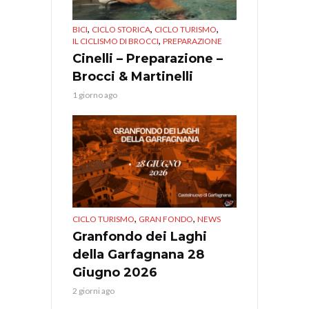
,
,
,
BICI
CICLO STORICA
CICLO TURISMO
,
IL CICLISMO DI BROCCI
PREPARAZIONE
Cinelli – Preparazione –
Brocci & Martinelli
1 giorno ago
,
,
CICLO TURISMO
GRAN FONDO
NEWS
Granfondo dei Laghi
della Garfagnana 28
Giugno 2026
2 giorni ago