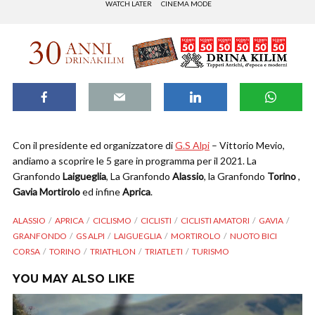
WATCH LATER
CINEMA MODE
Con il presidente ed organizzatore di
G.S Alpi
– Vittorio Mevio,
andiamo a scoprire le 5 gare in programma per il 2021. La
Granfondo
Laigueglia
, La Granfondo
Alassio
, la Granfondo
Torino
,
Gavia Mortirolo
ed infine
Aprica
.
ALASSIO
APRICA
CICLISMO
CICLISTI
CICLISTI AMATORI
GAVIA
GRANFONDO
GS ALPI
LAIGUEGLIA
MORTIROLO
NUOTO BICI
CORSA
TORINO
TRIATHLON
TRIATLETI
TURISMO
YOU MAY ALSO LIKE