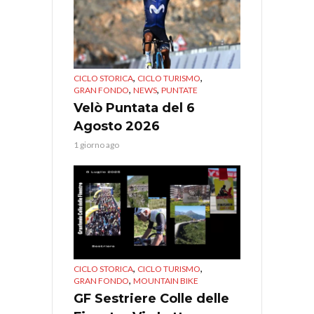
,
,
CICLO STORICA
CICLO TURISMO
,
,
GRAN FONDO
NEWS
PUNTATE
Velò Puntata del 6
Agosto 2026
1 giorno ago
,
,
CICLO STORICA
CICLO TURISMO
,
GRAN FONDO
MOUNTAIN BIKE
GF Sestriere Colle delle