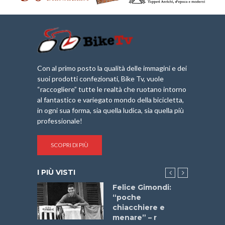
Con al primo posto la qualità delle immagini e dei
suoi prodotti confezionati, Bike Tv, vuole
“raccogliere” tutte le realtà che ruotano intorno
al fantastico e variegato mondo della bicicletta,
in ogni sua forma, sia quella ludica, sia quella più
professionale!
SCOPRI DI PIÙ
I PIÙ VISTI
do “La
Felice Gimondi:
a Bike
“poche
 2025”
chiacchiere e
menare” – r