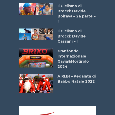
a
Il Ciclismo di
stelli” –
Brocci: Davide
a
Boifava – 2a parte –
r
ne
Il Ciclismo di
o
Brocci: Davide
onale San
Cassani – r
ipressa –
Aprile
Granfondo
Internazionale
Gavia&Mortirolo
e Sea –
2024
dei Poeti
A.RI.BI – Pedalata di
Babbo Natale 2022
La
 verde”