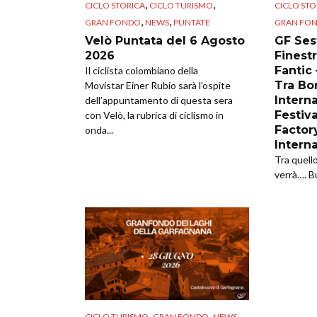
,
,
CICLO STORICA
CICLO TURISMO
CICLO STO
,
,
GRAN FONDO
NEWS
PUNTATE
GRAN FO
Velò Puntata del 6 Agosto
GF Sest
2026
Finestr
Fantic
Il ciclista colombiano della
Tra Bor
Movistar Einer Rubio sarà l’ospite
Intern
dell’appuntamento di questa sera
Festiva
con Velò, la rubrica di ciclismo in
Factor
onda...
Intern
Tra quell
verrà…. B
,
,
CICLO TURISMO
GRAN FONDO
NEWS