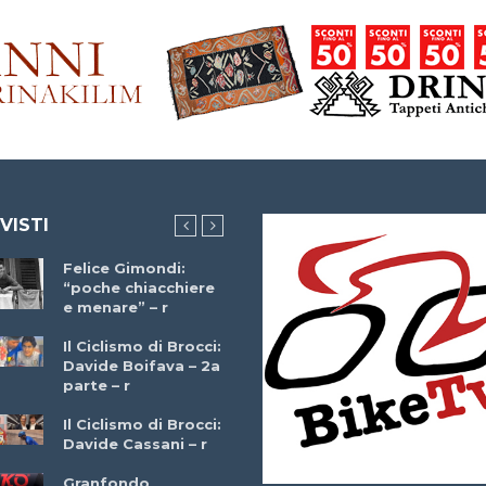
 VISTI
Felice Gimondi:
Brocci Incontra
“poche chiacchiere
Giuseppe Martinell
e menare” – r
– r
Il Ciclismo di Brocci:
Davide Boifava – 2a
Che cos’è il
parte – r
triathlon? Con
Simone Diamantini
Il Ciclismo di Brocci:
– r
Davide Cassani – r
2a BITRAIL 23
Granfondo