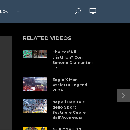
HLON
···
RELATED VIDEOS
Che cos’è il
triathlon? Con
Simone Diamantini
– r
Eagle X Man –
Assietta Legend
2026
Napoli Capitale
dello Sport,
Sestriere Cuore
dell’Avventura
2a BITRAIL 23