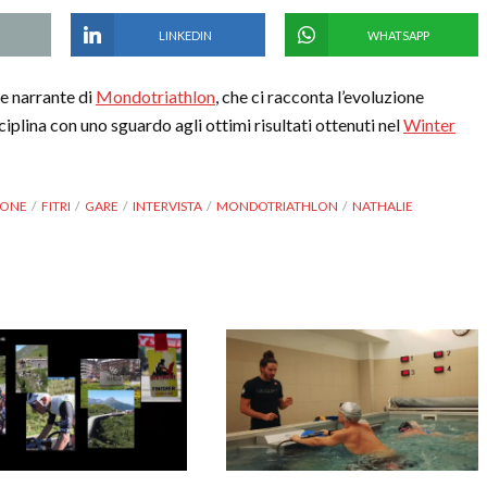
LINKEDIN
WHATSAPP
ce narrante di
Mondotriathlon
, che ci racconta l’evoluzione
plina con uno sguardo agli ottimi risultati ottenuti nel
Winter
DONE
FITRI
GARE
INTERVISTA
MONDOTRIATHLON
NATHALIE