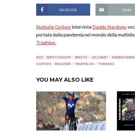
FACEBOOK
EMAIL
Nathalie Goitom
intervista
Daddo Nardone
, vo
portata dalla pandemia nel mondo della multidisci
Triathlon.
BICI
BIKECONOMY
BIKETV
CICLISMO
DADDO NAR
GOITOM
RISULTATI
TRIATHLON
TURISMO
YOU MAY ALSO LIKE