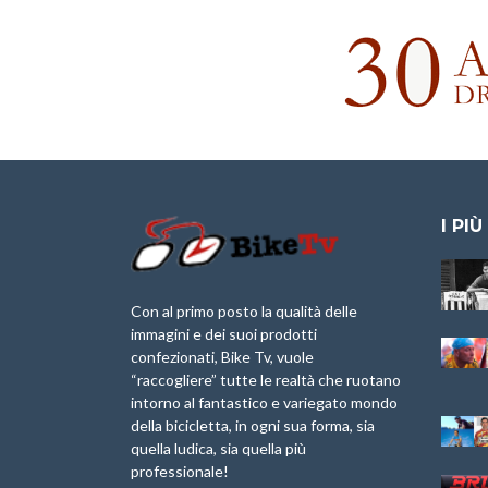
I PIÙ
Granfondo
Aspettando “La
Internazionale
Pellegrina Bike
Laigueglia 22
Marathon 2025”
Con al primo posto la qualità delle
Febbraio 2026
immagini e dei suoi prodotti
IX Ed. “Tra
confezionati, Bike Tv, vuole
Granfondo
Borghi&Castelli” –
“raccogliere” tutte le realtà che ruotano
Internazionale
Anteprima
intorno al fantastico e variegato mondo
Briko Torino – 11
della bicicletta, in ogni sua forma, sia
Maggio 2025 – r
1a Edizione
Granfondo
quella ludica, sia quella più
Minerva Edizioni e
Internazionale San
professionale!
Giancarlo Brocci
Lorenzo Cipressa –