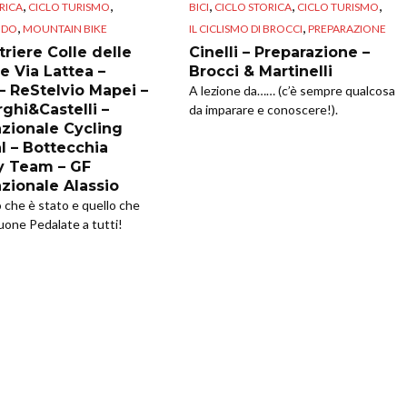
,
,
,
,
,
RICA
CICLO TURISMO
BICI
CICLO STORICA
CICLO TURISMO
,
,
NDO
MOUNTAIN BIKE
IL CICLISMO DI BROCCI
PREPARAZIONE
riere Colle delle
Cinelli – Preparazione –
e Via Lattea –
Brocci & Martinelli
 – ReStelvio Mapei –
A lezione da…… (c’è sempre qualcosa
ghi&Castelli –
da imparare e conoscere!).
azionale Cycling
l – Bottecchia
y Team – GF
azionale Alassio
o che è stato e quello che
uone Pedalate a tutti!