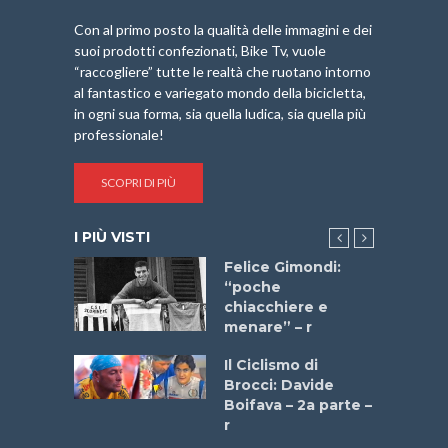
Con al primo posto la qualità delle immagini e dei
suoi prodotti confezionati, Bike Tv, vuole
“raccogliere” tutte le realtà che ruotano intorno
al fantastico e variegato mondo della bicicletta,
in ogni sua forma, sia quella ludica, sia quella più
professionale!
SCOPRI DI PIÙ
I PIÙ VISTI
do “La
Felice Gimondi:
a Bike
“poche
 2025”
chiacchiere e
menare” – r
a
Il Ciclismo di
stelli” –
Brocci: Davide
a
Boifava – 2a parte –
r