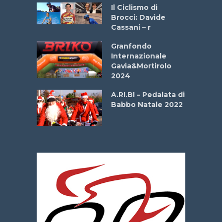
ne
Il Ciclismo di
o
Brocci: Davide
onale San
Cassani – r
ipressa –
Aprile
Granfondo
Internazionale
Gavia&Mortirolo
e Sea –
2024
dei Poeti
A.RI.BI – Pedalata di
Babbo Natale 2022
La
 verde”