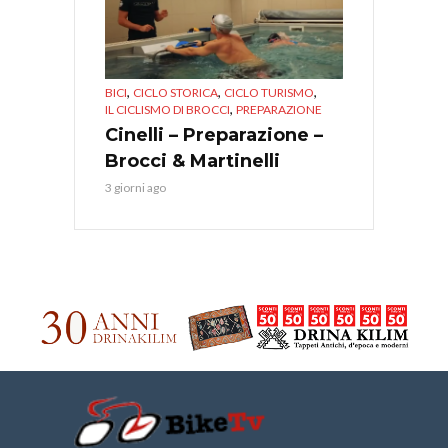
,
,
,
BICI
CICLO STORICA
CICLO TURISMO
,
IL CICLISMO DI BROCCI
PREPARAZIONE
Cinelli – Preparazione –
Brocci & Martinelli
3 giorni ago