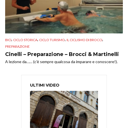
,
,
,
,
BICI
CICLO STORICA
CICLO TURISMO
IL CICLISMO DI BROCCI
PREPARAZIONE
Cinelli – Preparazione – Brocci & Martinelli
A lezione da…… (c’è sempre qualcosa da imparare e conoscere!).
ULTIMI VIDEO