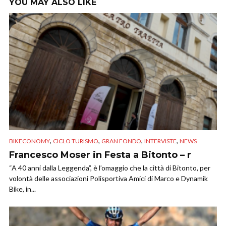
YOU MAY ALSO LIKE
,
,
,
,
BIKECONOMY
CICLO TURISMO
GRAN FONDO
INTERVISTE
NEWS
Francesco Moser in Festa a Bitonto – r
“A 40 anni dalla Leggenda”, è l’omaggio che la città di Bitonto, per
volontà delle associazioni Polisportiva Amici di Marco e Dynamik
Bike, in...