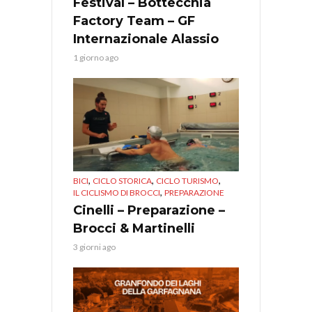
Festival – Bottecchia
Factory Team – GF
Internazionale Alassio
1 giorno ago
,
,
,
BICI
CICLO STORICA
CICLO TURISMO
,
IL CICLISMO DI BROCCI
PREPARAZIONE
Cinelli – Preparazione –
Brocci & Martinelli
3 giorni ago