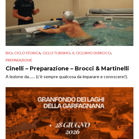
,
,
,
,
BICI
CICLO STORICA
CICLO TURISMO
IL CICLISMO DI BROCCI
PREPARAZIONE
Cinelli – Preparazione – Brocci & Martinelli
A lezione da…… (c’è sempre qualcosa da imparare e conoscere!).