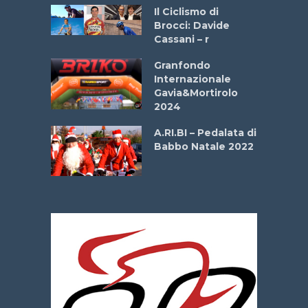
ne
Il Ciclismo di
o
Brocci: Davide
onale San
Cassani – r
ipressa –
Aprile
Granfondo
Internazionale
Gavia&Mortirolo
e Sea –
2024
dei Poeti
A.RI.BI – Pedalata di
Babbo Natale 2022
La
 verde”