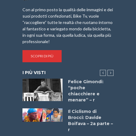
Con al primo posto la qualità delle immagini e dei
suoi prodotti confezionati, Bike Tv, vuole
“raccogliere” tutte le realtà che ruotano intorno
al fantastico e variegato mondo della bicicletta,
in ogni sua forma, sia quella ludica, sia quella più
professionale!
SCOPRI DI PIÙ
I PIÙ VISTI
do “La
Felice Gimondi:
a Bike
“poche
 2025”
chiacchiere e
menare” – r
a
Il Ciclismo di
stelli” –
Brocci: Davide
a
Boifava – 2a parte –
r