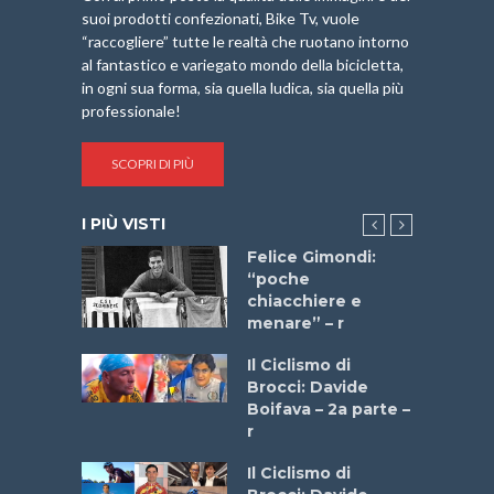
suoi prodotti confezionati, Bike Tv, vuole
“raccogliere” tutte le realtà che ruotano intorno
al fantastico e variegato mondo della bicicletta,
in ogni sua forma, sia quella ludica, sia quella più
professionale!
SCOPRI DI PIÙ
I PIÙ VISTI
do “La
Felice Gimondi:
a Bike
“poche
 2025”
chiacchiere e
menare” – r
a
Il Ciclismo di
stelli” –
Brocci: Davide
a
Boifava – 2a parte –
r
ne
Il Ciclismo di
o