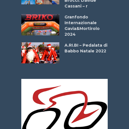
Brocci: Davide
onale San
Cassani – r
ipressa –
Aprile
Granfondo
Internazionale
Gavia&Mortirolo
e Sea –
2024
dei Poeti
A.RI.BI – Pedalata di
Babbo Natale 2022
La
 verde”