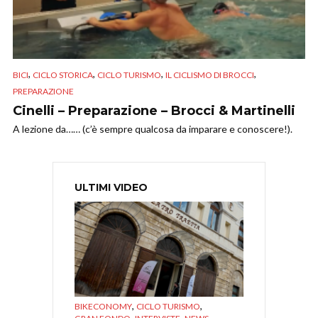
,
,
,
,
BICI
CICLO STORICA
CICLO TURISMO
IL CICLISMO DI BROCCI
PREPARAZIONE
Cinelli – Preparazione – Brocci & Martinelli
A lezione da…… (c’è sempre qualcosa da imparare e conoscere!).
ULTIMI VIDEO
,
,
BIKECONOMY
CICLO TURISMO
,
,