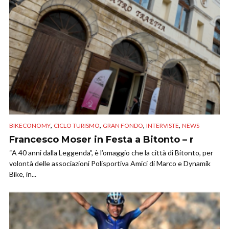
,
,
,
,
BIKECONOMY
CICLO TURISMO
GRAN FONDO
INTERVISTE
NEWS
Francesco Moser in Festa a Bitonto – r
“A 40 anni dalla Leggenda”, è l’omaggio che la città di Bitonto, per
volontà delle associazioni Polisportiva Amici di Marco e Dynamik
Bike, in...