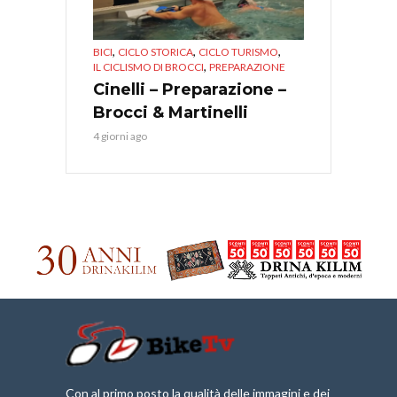
,
,
,
BICI
CICLO STORICA
CICLO TURISMO
,
IL CICLISMO DI BROCCI
PREPARAZIONE
Cinelli – Preparazione –
Brocci & Martinelli
4 giorni ago
Con al primo posto la qualità delle immagini e dei