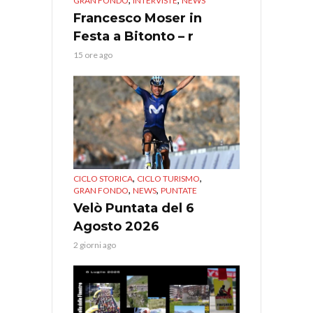
GRAN FONDO
INTERVISTE
NEWS
Francesco Moser in
Festa a Bitonto – r
15 ore ago
,
,
CICLO STORICA
CICLO TURISMO
,
,
GRAN FONDO
NEWS
PUNTATE
Velò Puntata del 6
Agosto 2026
2 giorni ago