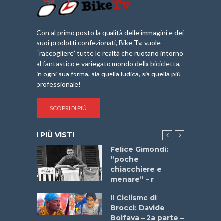
Con al primo posto la qualità delle immagini e dei
suoi prodotti confezionati, Bike Tv, vuole
“raccogliere” tutte le realtà che ruotano intorno
al fantastico e variegato mondo della bicicletta,
in ogni sua forma, sia quella ludica, sia quella più
professionale!
SCOPRI DI PIÙ
I PIÙ VISTI
do “La
Felice Gimondi:
a Bike
“poche
 2025”
chiacchiere e
menare” – r
a
Il Ciclismo di
stelli” –
Brocci: Davide
a
Boifava – 2a parte –