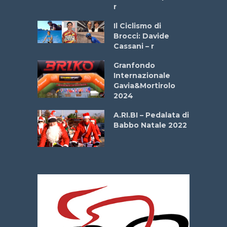
r
ne
Il Ciclismo di
o
Brocci: Davide
onale San
Cassani – r
ipressa –
Aprile
Granfondo
Internazionale
Gavia&Mortirolo
e Sea –
2024
dei Poeti
A.RI.BI – Pedalata di
Babbo Natale 2022
La
 verde”