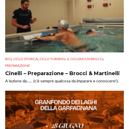
,
,
,
,
BICI
CICLO STORICA
CICLO TURISMO
IL CICLISMO DI BROCCI
PREPARAZIONE
Cinelli – Preparazione – Brocci & Martinelli
A lezione da…… (c’è sempre qualcosa da imparare e conoscere!).