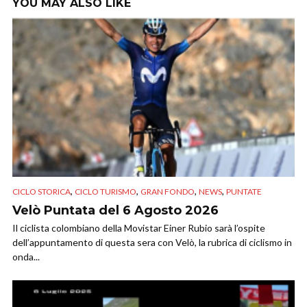
YOU MAY ALSO LIKE
,
,
,
,
CICLO STORICA
CICLO TURISMO
GRAN FONDO
NEWS
PUNTATE
Velò Puntata del 6 Agosto 2026
Il ciclista colombiano della Movistar Einer Rubio sarà l’ospite
dell’appuntamento di questa sera con Velò, la rubrica di ciclismo in
onda...