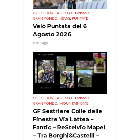
,
,
CICLO STORICA
CICLO TURISMO
,
,
GRAN FONDO
NEWS
PUNTATE
Velò Puntata del 6
Agosto 2026
6 ore ago
,
,
CICLO STORICA
CICLO TURISMO
,
GRAN FONDO
MOUNTAIN BIKE
GF Sestriere Colle delle
Finestre Via Lattea –
Fantic – ReStelvio Mapei
– Tra Borghi&Castelli –