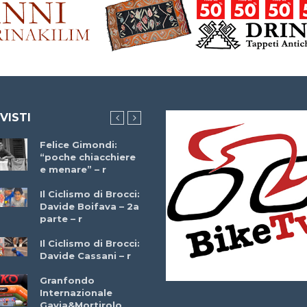
 VISTI
Felice Gimondi:
Brocci Incontra
“poche chiacchiere
Giuseppe Martinell
e menare” – r
– r
Il Ciclismo di Brocci:
Davide Boifava – 2a
Che cos’è il
parte – r
triathlon? Con
Simone Diamantini
Il Ciclismo di Brocci:
– r
Davide Cassani – r
2a BITRAIL 23
Granfondo
Marzo 2025 – Bosc
Internazionale
Comunale di
Gavia&Mortirolo