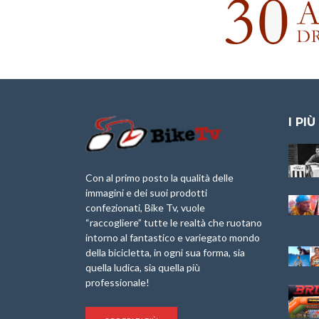
I PIÙ
Granfondo
Aspettando “La
Internazionale
Pellegrina Bike
Laigueglia 22
Marathon 2025”
Con al primo posto la qualità delle
Febbraio 2026
immagini e dei suoi prodotti
IX Ed. “Tra
confezionati, Bike Tv, vuole
Granfondo
Borghi&Castelli” –
“raccogliere” tutte le realtà che ruotano
Internazionale
Anteprima
intorno al fantastico e variegato mondo
Briko Torino – 11
della bicicletta, in ogni sua forma, sia
Maggio 2025 – r
1a Edizione
Granfondo
quella ludica, sia quella più
Minerva Edizioni e
Internazionale San
professionale!
Giancarlo Brocci
Lorenzo Cipressa –
per “Bartali l’Ultimo
Sabato 5 Aprile
Eroico” – r
2025