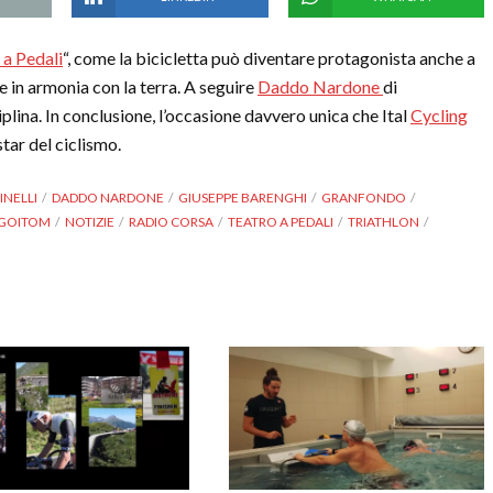
 a Pedali
“, come la bicicletta può diventare protagonista anche a
e in armonia con la terra. A seguire
Daddo Nardone
di
iplina. In conclusione, l’occasione davvero unica che Ital
Cycling
tar del ciclismo.
INELLI
DADDO NARDONE
GIUSEPPE BARENGHI
GRANFONDO
 GOITOM
NOTIZIE
RADIO CORSA
TEATRO A PEDALI
TRIATHLON