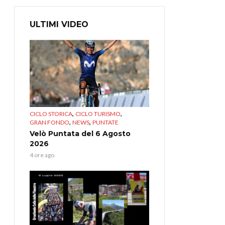
ULTIMI VIDEO
,
,
CICLO STORICA
CICLO TURISMO
,
,
GRAN FONDO
NEWS
PUNTATE
Velò Puntata del 6 Agosto
2026
4 ore ago