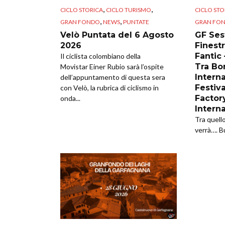
,
,
CICLO STORICA
CICLO TURISMO
CICLO STO
,
,
GRAN FONDO
NEWS
PUNTATE
GRAN FO
Velò Puntata del 6 Agosto
GF Sest
2026
Finestr
Fantic
Il ciclista colombiano della
Tra Bor
Movistar Einer Rubio sarà l’ospite
Intern
dell’appuntamento di questa sera
Festiva
con Velò, la rubrica di ciclismo in
Factor
onda...
Intern
Tra quell
verrà…. B