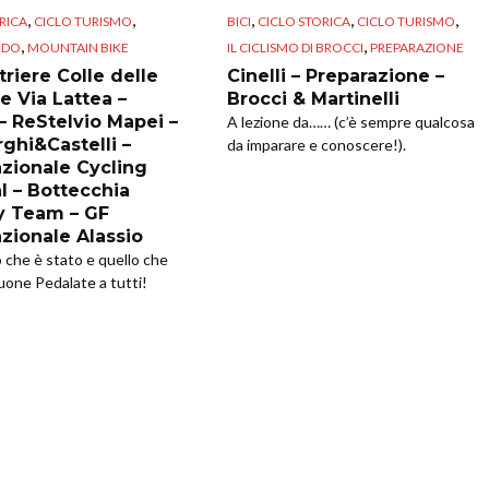
,
,
,
,
,
RICA
CICLO TURISMO
BICI
CICLO STORICA
CICLO TURISMO
,
,
NDO
MOUNTAIN BIKE
IL CICLISMO DI BROCCI
PREPARAZIONE
riere Colle delle
Cinelli – Preparazione –
e Via Lattea –
Brocci & Martinelli
 – ReStelvio Mapei –
A lezione da…… (c’è sempre qualcosa
ghi&Castelli –
da imparare e conoscere!).
azionale Cycling
l – Bottecchia
y Team – GF
azionale Alassio
o che è stato e quello che
uone Pedalate a tutti!