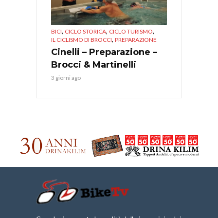
,
,
,
BICI
CICLO STORICA
CICLO TURISMO
,
IL CICLISMO DI BROCCI
PREPARAZIONE
Cinelli – Preparazione –
Brocci & Martinelli
3 giorni ago