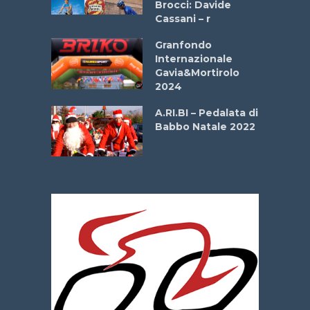
Brocci: Davide
onale San
Cassani – r
ipressa –
Aprile
Granfondo
Internazionale
Gavia&Mortirolo
e Sea –
2024
dei Poeti
A.RI.BI – Pedalata di
Babbo Natale 2022
La
 verde”