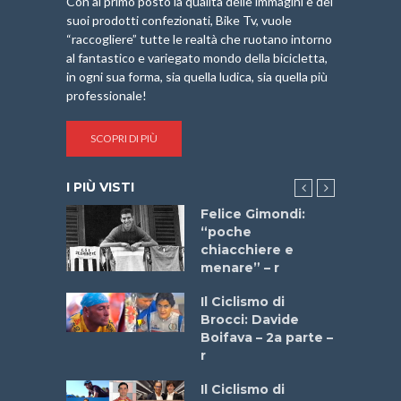
Con al primo posto la qualità delle immagini e dei
suoi prodotti confezionati, Bike Tv, vuole
“raccogliere” tutte le realtà che ruotano intorno
al fantastico e variegato mondo della bicicletta,
in ogni sua forma, sia quella ludica, sia quella più
professionale!
SCOPRI DI PIÙ
I PIÙ VISTI
do “La
Felice Gimondi:
a Bike
“poche
 2025”
chiacchiere e
menare” – r
a
Il Ciclismo di
stelli” –
Brocci: Davide
a
Boifava – 2a parte –
r
ne
Il Ciclismo di
o