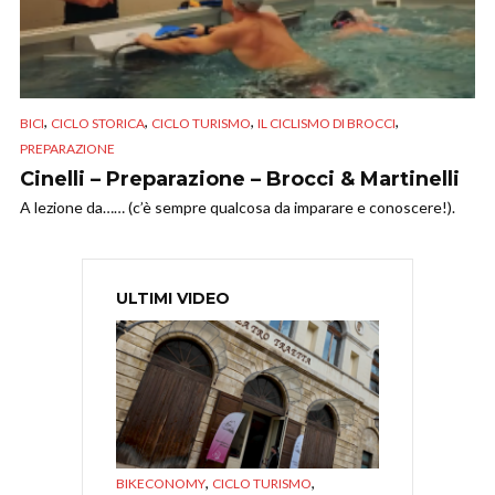
,
,
,
,
BICI
CICLO STORICA
CICLO TURISMO
IL CICLISMO DI BROCCI
PREPARAZIONE
Cinelli – Preparazione – Brocci & Martinelli
A lezione da…… (c’è sempre qualcosa da imparare e conoscere!).
ULTIMI VIDEO
,
,
BIKECONOMY
CICLO TURISMO