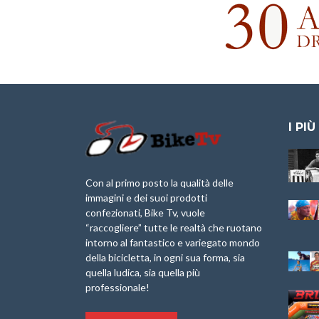
I PIÙ
Granfondo
Aspettando “La
Internazionale
Pellegrina Bike
Laigueglia 22
Marathon 2025”
Con al primo posto la qualità delle
Febbraio 2026
immagini e dei suoi prodotti
IX Ed. “Tra
confezionati, Bike Tv, vuole
Granfondo
Borghi&Castelli” –
“raccogliere” tutte le realtà che ruotano
Internazionale
Anteprima
intorno al fantastico e variegato mondo
Briko Torino – 11
della bicicletta, in ogni sua forma, sia
Maggio 2025 – r
1a Edizione
Granfondo
quella ludica, sia quella più
Minerva Edizioni e
Internazionale San
professionale!
Giancarlo Brocci
Lorenzo Cipressa –
per “Bartali l’Ultimo
Sabato 5 Aprile