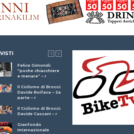
 VISTI
Felice Gimondi:
Brocci Incontra
“poche chiacchiere
Giuseppe Martinell
e menare” – r
– r
Il Ciclismo di Brocci:
Davide Boifava – 2a
Che cos’è il
parte – r
triathlon? Con
Simone Diamantini
Il Ciclismo di Brocci:
– r
Davide Cassani – r
2a BITRAIL 23
Granfondo
Marzo 2025 – Bosc
Internazionale
Comunale di