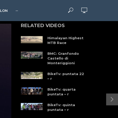
HLON
···
RELATED VIDEOS
Himalayan Highest
MTB Race
BMC: Granfondo
Castello di
Monteriggioni
BikeTv: puntata 22
– r
BikeTv: quarta
puntata – r
BikeTv: quinta
puntata – r