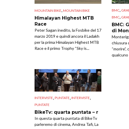
,
,
BMC
GRA
MOUNTAIN BIKE
MOUNTAIN BIKE
,
BMC
GRA
Himalayan Highest MTB
Race
BMC: G
Peter Sagan inedito, la Fosbike del 17
di Mon
marzo 2019 e quindi ancora il Ladakh
Monterigg
per la prima Himalayan Highest MTB
chiusura 
Race e il primo Trophy “Sky is...
“morire”, 
qualcuno 
,
,
,
INTERVISTE
PUNTATE
INTERVISTE
PUNTATE
BikeTv: quarta puntata – r
In questa quarta puntata di BikeTv
parleremo di cinema, Andrea Tafi, La