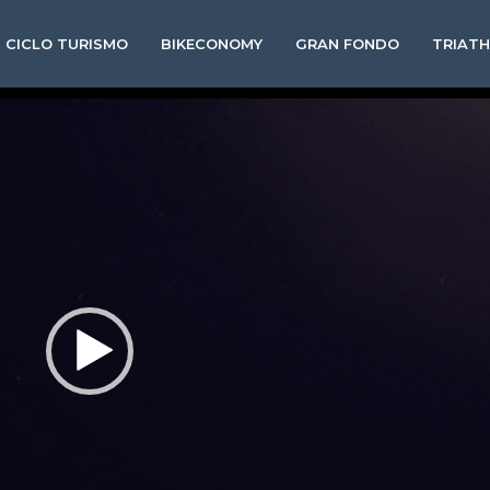
CICLO TURISMO
BIKECONOMY
GRAN FONDO
TRIAT
Video
Player