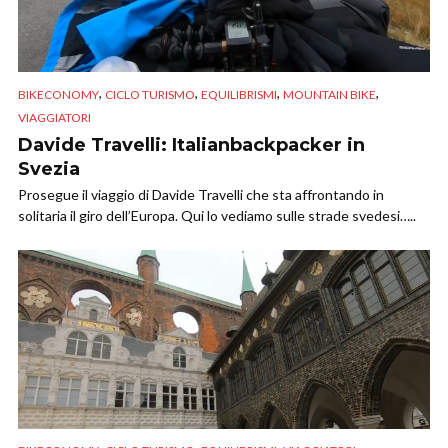
,
,
,
,
BIKECONOMY
CICLO TURISMO
EQUILIBRISMI
MOUNTAIN BIKE
VIAGGIATORI
Davide Travelli: Italianbackpacker in
Svezia
Prosegue il viaggio di Davide Travelli che sta affrontando in
solitaria il giro dell’Europa. Qui lo vediamo sulle strade svedesi…..