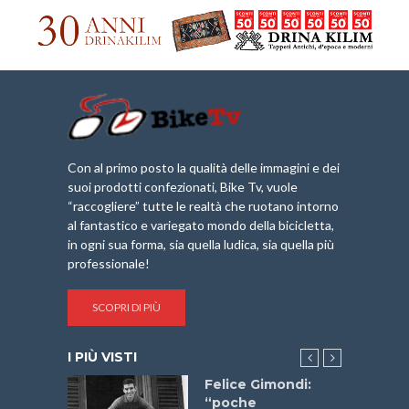
Con al primo posto la qualità delle immagini e dei
suoi prodotti confezionati, Bike Tv, vuole
“raccogliere” tutte le realtà che ruotano intorno
al fantastico e variegato mondo della bicicletta,
in ogni sua forma, sia quella ludica, sia quella più
professionale!
SCOPRI DI PIÙ
I PIÙ VISTI
do “La
Felice Gimondi:
a Bike
“poche