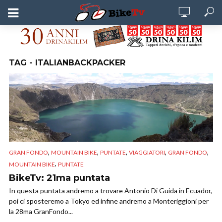
TAG - ITALIANBACKPACKER
,
,
,
,
,
GRAN FONDO
MOUNTAIN BIKE
PUNTATE
VIAGGIATORI
GRAN FONDO
,
MOUNTAIN BIKE
PUNTATE
BikeTv: 21ma puntata
In questa puntata andremo a trovare Antonio Di Guida in Ecuador,
poi ci sposteremo a Tokyo ed infine andremo a Monteriggioni per
la 28ma GranFondo...