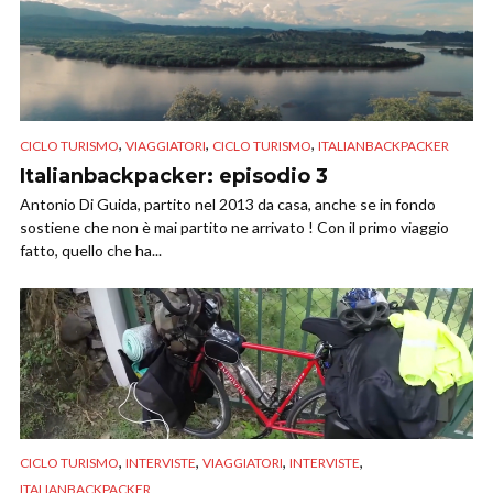
,
,
,
CICLO TURISMO
VIAGGIATORI
CICLO TURISMO
ITALIANBACKPACKER
Italianbackpacker: episodio 3
Antonio Di Guida, partito nel 2013 da casa, anche se in fondo
sostiene che non è mai partito ne arrivato ! Con il primo viaggio
fatto, quello che ha...
,
,
,
,
CICLO TURISMO
INTERVISTE
VIAGGIATORI
INTERVISTE
ITALIANBACKPACKER