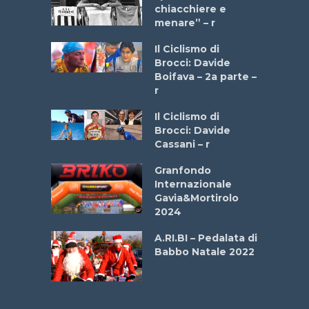
 2025”
chiacchiere e
menare” – r
a
Il Ciclismo di
stelli” –
Brocci: Davide
a
Boifava – 2a parte –
r
ne
Il Ciclismo di
o
Brocci: Davide
onale San
Cassani – r
ipressa –
Aprile
Granfondo
Internazionale
Gavia&Mortirolo
e Sea –
2024
dei Poeti
A.RI.BI – Pedalata di
Babbo Natale 2022
La
 verde”