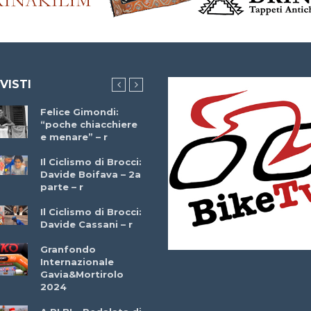
 VISTI
Felice Gimondi:
Brocci Incontra
“poche chiacchiere
Giuseppe Martinell
e menare” – r
– r
Il Ciclismo di Brocci:
Davide Boifava – 2a
Che cos’è il
parte – r
triathlon? Con
Simone Diamantini
Il Ciclismo di Brocci:
– r
Davide Cassani – r
2a BITRAIL 23
Granfondo
Marzo 2025 – Bosc
Internazionale
Comunale di
Gavia&Mortirolo
Bitonto (Ba)
2024
Ottavio Bottechia 