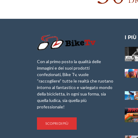
I PIÙ
Granfondo
Aspettando “La
Internazionale
Pellegrina Bike
Laigueglia 22
Marathon 2025”
Con al primo posto la qualità delle
Febbraio 2026
immagini e dei suoi prodotti
IX Ed. “Tra
confezionati, Bike Tv, vuole
Granfondo
Borghi&Castelli” –
“raccogliere” tutte le realtà che ruotano
Internazionale
Anteprima
intorno al fantastico e variegato mondo
Briko Torino – 11
della bicicletta, in ogni sua forma, sia
Maggio 2025 – r
1a Edizione
Granfondo
quella ludica, sia quella più
Minerva Edizioni e
Internazionale San
professionale!
Giancarlo Brocci
Lorenzo Cipressa –
per “Bartali l’Ultimo
Sabato 5 Aprile
Eroico” – r
2025
SCOPRI DI PIÙ
Sulle Strade di
Life on the Sea –