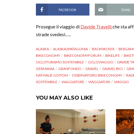
FACEBOOK
EMAIL
Prosegue il viaggio di
Davide Travelli
che sta aff
strade svedesi…..
ALASKA
ALASKA2PATAGONIA
BACKPACKER
BERGAM
BIKECONOMY
BIKECONOMYFORUM
BIKELIFE
BIKE
CICLOTURISMO SOSTENIBILE
CICLOVIAGGIO
DAVIDE T
GERMANIA
GRANFONDO
GRAVEL
GRAVEL BICI
GRA
NATHALIE GOITOM
OSSERVATORIO BIKECONOMY
RAD
SOSTENIBILE
VIAGGIATORE
VIAGGIATORI
VIAGGIO
YOU MAY ALSO LIKE