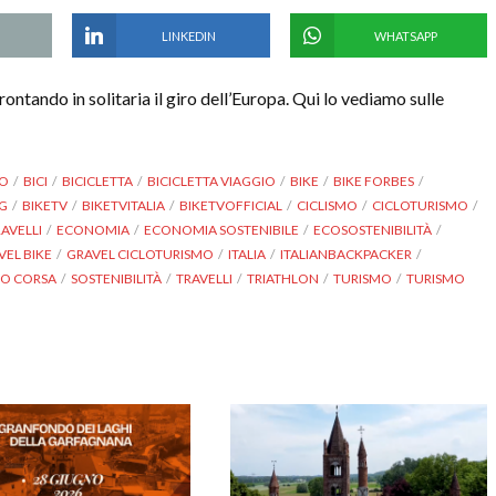
LINKEDIN
WHATSAPP
rontando in solitaria il giro dell’Europa. Qui lo vediamo sulle
O
BICI
BICICLETTA
BICICLETTA VIAGGIO
BIKE
BIKE FORBES
TG
BIKETV
BIKETVITALIA
BIKETVOFFICIAL
CICLISMO
CICLOTURISMO
RAVELLI
ECONOMIA
ECONOMIA SOSTENIBILE
ECOSOSTENIBILITÀ
VEL BIKE
GRAVEL CICLOTURISMO
ITALIA
ITALIANBACKPACKER
IO CORSA
SOSTENIBILITÀ
TRAVELLI
TRIATHLON
TURISMO
TURISMO