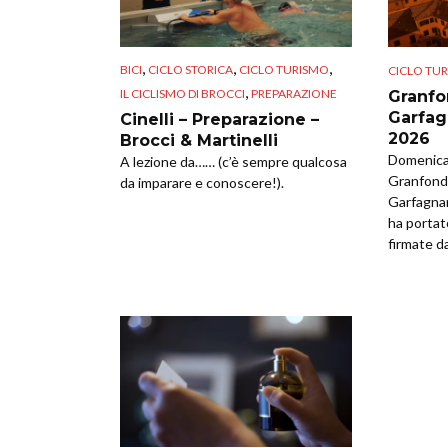
,
,
,
BICI
CICLO STORICA
CICLO TURISMO
CICLO TU
,
IL CICLISMO DI BROCCI
PREPARAZIONE
Granfo
Garfag
Cinelli – Preparazione –
2026
Brocci & Martinelli
Domenica 
A lezione da…… (c’è sempre qualcosa
Granfondo
da imparare e conoscere!).
Garfagna
ha portat
firmate da