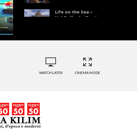
Life on the Sea –
Nel Golfo dei Poeti
WATCH LATER
CINEMA MODE