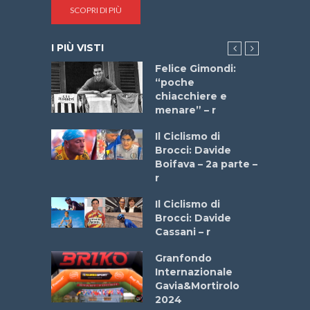
SCOPRI DI PIÙ
I PIÙ VISTI
do “La
Felice Gimondi:
a Bike
“poche
 2025”
chiacchiere e
menare” – r
a
Il Ciclismo di
stelli” –
Brocci: Davide
a
Boifava – 2a parte –
r
ne
Il Ciclismo di
o
Brocci: Davide
onale San
Cassani – r
ipressa –
Aprile
Granfondo
Internazionale
Gavia&Mortirolo
e Sea –
2024
dei Poeti