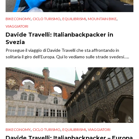
,
,
,
,
BIKECONOMY
CICLO TURISMO
EQUILIBRISMI
MOUNTAIN BIKE
VIAGGIATORI
Davide Travelli: Italianbackpacker in
Svezia
Prosegue il viaggio di Davide Travelli che sta affrontando in
solitaria il giro dell’Europa. Qui lo vediamo sulle strade svedesi…..
,
,
,
BIKECONOMY
CICLO TURISMO
EQUILIBRISMI
VIAGGIATORI
Davide Travelli: Italianbackpacker – Europa