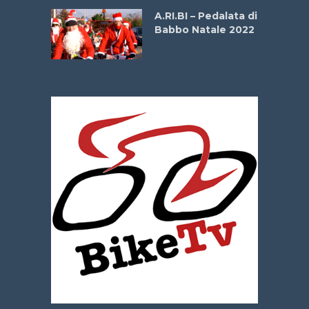
A.RI.BI – Pedalata di
Babbo Natale 2022
La
 verde”