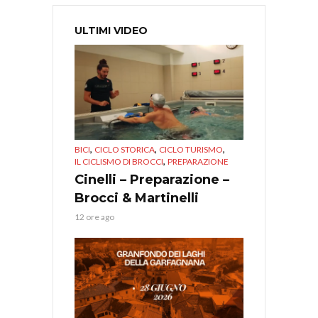
ULTIMI VIDEO
,
,
,
BICI
CICLO STORICA
CICLO TURISMO
,
IL CICLISMO DI BROCCI
PREPARAZIONE
Cinelli – Preparazione –
Brocci & Martinelli
12 ore ago