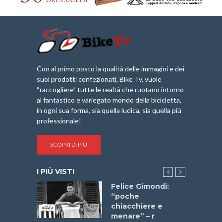
Con al primo posto la qualità delle immagini e dei
suoi prodotti confezionati, Bike Tv, vuole
“raccogliere” tutte le realtà che ruotano intorno
al fantastico e variegato mondo della bicicletta,
in ogni sua forma, sia quella ludica, sia quella più
professionale!
SCOPRI DI PIÙ
I PIÙ VISTI
do “La
Felice Gimondi:
a Bike
“poche
 2025”
chiacchiere e
menare” – r