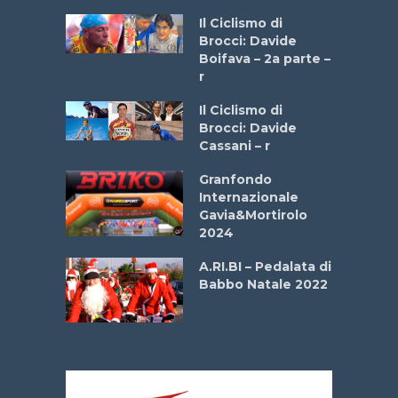
a
Il Ciclismo di
stelli” –
Brocci: Davide
a
Boifava – 2a parte –
r
ne
Il Ciclismo di
o
Brocci: Davide
onale San
Cassani – r
ipressa –
Aprile
Granfondo
Internazionale
Gavia&Mortirolo
e Sea –
2024
dei Poeti
A.RI.BI – Pedalata di
Babbo Natale 2022
La
 verde”