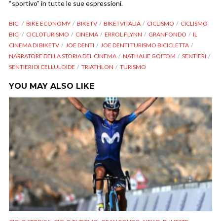
“sportivo” in tutte le sue espressioni.
BICI
BIKE ECONOMY
BIKETV
BIKETVITALIA
CICLISMO
CICLISMO
BICI
CICLOTURISMO
CINEMA
ERROL FLYNN
GRANFONDO
IL
CINEMA DI BIKETV
JOE DENTI
JOE DENTI TURISMO BICICLETTA
NARRATORE DELLA STORIA DEL CINEMA
NATHALIE GOITOM
SENTIERI
SENTIERI DI CELLULOIDE
TRIATHLON
TURISMO
YOU MAY ALSO LIKE