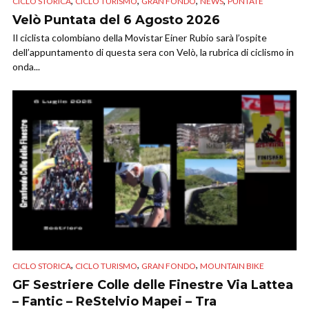
,
,
,
,
CICLO STORICA
CICLO TURISMO
GRAN FONDO
NEWS
PUNTATE
Velò Puntata del 6 Agosto 2026
Il ciclista colombiano della Movistar Einer Rubio sarà l’ospite
dell’appuntamento di questa sera con Velò, la rubrica di ciclismo in
onda...
,
,
,
CICLO STORICA
CICLO TURISMO
GRAN FONDO
MOUNTAIN BIKE
GF Sestriere Colle delle Finestre Via Lattea
– Fantic – ReStelvio Mapei – Tra