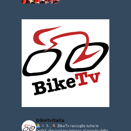
biketvitalia
.
BikeTv raccoglie tutte le
realtà’ che ruotano intorno al mondo della