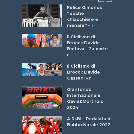
do “La
Felice Gimondi:
a Bike
“poche
 2025”
chiacchiere e
menare” – r
a
Il Ciclismo di
stelli” –
Brocci: Davide
a
Boifava – 2a parte –
r
ne
Il Ciclismo di
o
Brocci: Davide
onale San
Cassani – r
ipressa –
Aprile
Granfondo
Internazionale
Gavia&Mortirolo
e Sea –
2024
dei Poeti
A.RI.BI – Pedalata di
Babbo Natale 2022
La
 verde”