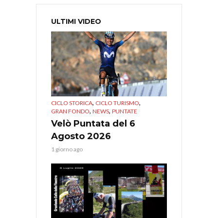
ULTIMI VIDEO
,
,
CICLO STORICA
CICLO TURISMO
,
,
GRAN FONDO
NEWS
PUNTATE
Velò Puntata del 6
Agosto 2026
1 giorno ago