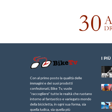
I PIÙ
Granfondo
Aspettando “La
Internazionale
Pellegrina Bike
Briko Torino – 11
Marathon 2025”
Con al primo posto la qualità delle
Maggio 2025 – r
immagini e dei suoi prodotti
IX Ed. “Tra
confezionati, Bike Tv, vuole
Granfondo
Borghi&Castelli” –
“raccogliere” tutte le realtà che ruotano
Internazionale
Anteprima
intorno al fantastico e variegato mondo
Laigueglia 22
della bicicletta, in ogni sua forma, sia
Febbraio 2026
1a Edizione
Granfondo
quella ludica, sia quella più