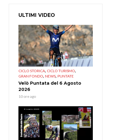
ULTIMI VIDEO
,
,
CICLO STORICA
CICLO TURISMO
,
,
GRAN FONDO
NEWS
PUNTATE
Velò Puntata del 6 Agosto
2026
10 ore ago