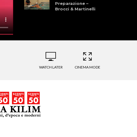
Preparazione –
Brocci & Martinelli
Granfondo dei
Laghi della
Garfagnana 28
Giugno 2026
La Pellegrina Bike
Marathon: Storia,
Cultura, Sport, e
Natura
WATCH LATER
CINEMA MODE