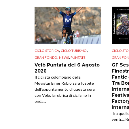
,
,
CICLO STORICA
CICLO TURISMO
CICLO STO
,
,
GRAN FONDO
NEWS
PUNTATE
GRAN FO
Velò Puntata del 6 Agosto
GF Sest
2026
Finestr
Fantic
Il ciclista colombiano della
Tra Bor
Movistar Einer Rubio sarà l’ospite
Intern
dell’appuntamento di questa sera
Festiva
con Velò, la rubrica di ciclismo in
Factor
onda...
Intern
Tra quell
verrà…. B