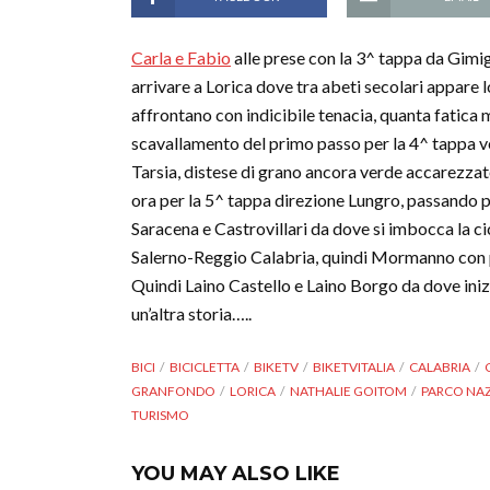
Carla e Fabio
alle prese con la 3^ tappa da Gimi
arrivare a Lorica dove tra abeti secolari appare 
affrontano con indicibile tenacia, quanta fatica m
scavallamento del primo passo per la 4^ tappa ver
Tarsia, distese di grano ancora verde accarezzate
ora per la 5^ tappa direzione Lungro, passando pe
Saracena e Castrovillari da dove si imbocca la c
Salerno-Reggio Calabria, quindi Mormanno con pi
Quindi Laino Castello e Laino Borgo da dove inizi
un’altra storia…..
BICI
BICICLETTA
BIKETV
BIKETVITALIA
CALABRIA
GRANFONDO
LORICA
NATHALIE GOITOM
PARCO NAZ
TURISMO
YOU MAY ALSO LIKE