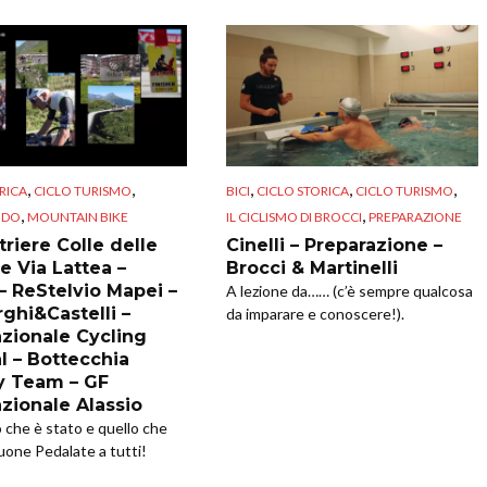
,
,
,
,
,
RICA
CICLO TURISMO
BICI
CICLO STORICA
CICLO TURISMO
,
,
NDO
MOUNTAIN BIKE
IL CICLISMO DI BROCCI
PREPARAZIONE
riere Colle delle
Cinelli – Preparazione –
e Via Lattea –
Brocci & Martinelli
 – ReStelvio Mapei –
A lezione da…… (c’è sempre qualcosa
ghi&Castelli –
da imparare e conoscere!).
azionale Cycling
l – Bottecchia
y Team – GF
azionale Alassio
o che è stato e quello che
uone Pedalate a tutti!