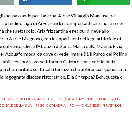
gliano, passando per Taverna, Albi e Villaggio Mancuso per
lo splendido lago di Arvo. Pendenze importanti che i nostri eroi
a che spettacolo! Aria frizzantina e residui di neve allo
so Acri e Bisignano, con le apparizioni del lago artificiale di
 dal vento, ulivi e l’Abbazia di Santa Maria della Matina. E via
r Acquaformosa, da dove di vede il mare (!), il Parco del Pollino,
iclabile che porta verso Morano Calabro, con scorcio della
ù che meritata sosta sulla terrazza che abbraccia il panorama.
a l’agognata discesa ristoratrice. E la 6^ tappa? Beh, questa è
CICLISMO
CICLOTURISMO
CYCLENESS ACADEMY
FABIO PONTESILLI
IONALE DELLA SILA
REGGIO CALABRIA
ROMA CYCLENESS
TRIATHLON