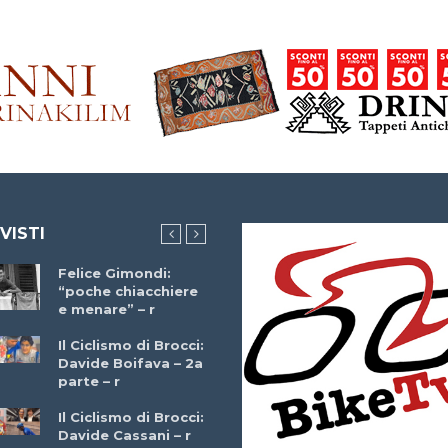
 VISTI
Felice Gimondi:
Brocci Incontra
“poche chiacchiere
Giuseppe Martinell
e menare” – r
– r
Il Ciclismo di Brocci:
Davide Boifava – 2a
Che cos’è il
parte – r
triathlon? Con
Simone Diamantini
Il Ciclismo di Brocci:
– r
Davide Cassani – r