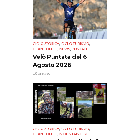
,
,
CICLO STORICA
CICLO TURISMO
,
,
GRAN FONDO
NEWS
PUNTATE
Velò Puntata del 6
Agosto 2026
18 ore ago
,
,
CICLO STORICA
CICLO TURISMO
,
GRAN FONDO
MOUNTAIN BIKE