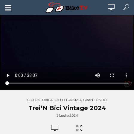
,
,
CICLO STORICA
CICLO TURISMO
GRAN FONDO
Trei’N Bici Vintage 2024
3 Luglio 2024