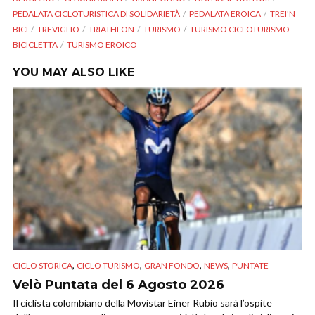
PEDALATA CICLOTURISTICA DI SOLIDARIETÀ
PEDALATA EROICA
TREI'N
BICI
TREVIGLIO
TRIATHLON
TURISMO
TURISMO CICLOTURISMO
BICICLETTA
TURISMO EROICO
YOU MAY ALSO LIKE
,
,
,
,
CICLO STORICA
CICLO TURISMO
GRAN FONDO
NEWS
PUNTATE
Velò Puntata del 6 Agosto 2026
Il ciclista colombiano della Movistar Einer Rubio sarà l’ospite