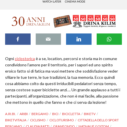
WATCH LATER
CINEMA MODE
Ogni
ciclostorica
è a se, location, percorsi e storia ma in comune
condividono l’amore per il territorio, per i sapori ed uno spirito
eroico fatto si di fatica ma vuoi mettere che soddisfazione veder
sfilare le tue terre, le tue tradizioni, la tua memoria. Ecco quindi
cosa abbiamo colto da questi irriducibili pedalatori senza tempo,
senza costose super biciclette anzi…. Un grande applauso a tutti i
partecipanti, all’organizzazione, che non è mai facile, alla passione
che mettono in quello che fanno e che ci serva da lezione!
A.RI.BI.
ARIBI
BERGAMO
BICI
BICICLETTA
BIKETV
BIKETVITALIA
CICLISMO
CICLOTURISMO
CITTADELLA DELLO SPORT
BERGAMO
CLAUDIA RATTI
GRANFONDO
NATHALIE GOITOM