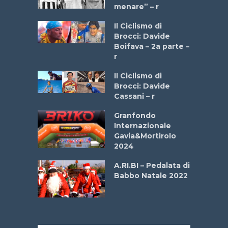
menare” – r
a
Il Ciclismo di
stelli” –
Brocci: Davide
a
Boifava – 2a parte –
r
ne
Il Ciclismo di
o
Brocci: Davide
onale San
Cassani – r
ipressa –
Aprile
Granfondo
Internazionale
Gavia&Mortirolo
e Sea –
2024
dei Poeti
A.RI.BI – Pedalata di
Babbo Natale 2022
La
 verde”