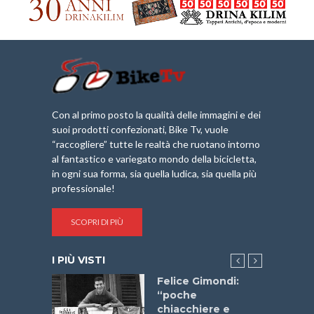
Con al primo posto la qualità delle immagini e dei
suoi prodotti confezionati, Bike Tv, vuole
“raccogliere” tutte le realtà che ruotano intorno
al fantastico e variegato mondo della bicicletta,
in ogni sua forma, sia quella ludica, sia quella più
professionale!
SCOPRI DI PIÙ
I PIÙ VISTI
do “La
Felice Gimondi:
a Bike
“poche
 2025”
chiacchiere e