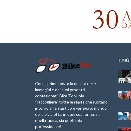
I PIÙ
Granfondo
Aspettando “La
Internazionale
Pellegrina Bike
Briko Torino – 11
Marathon 2025”
Con al primo posto la qualità delle
Maggio 2025 – r
immagini e dei suoi prodotti
IX Ed. “Tra
confezionati, Bike Tv, vuole
Granfondo
Borghi&Castelli” –
“raccogliere” tutte le realtà che ruotano
Internazionale
Anteprima
intorno al fantastico e variegato mondo
Laigueglia 22
della bicicletta, in ogni sua forma, sia
Febbraio 2026
1a Edizione
Granfondo
quella ludica, sia quella più
Minerva Edizioni e
Internazionale San
professionale!
Giancarlo Brocci
Lorenzo Cipressa –