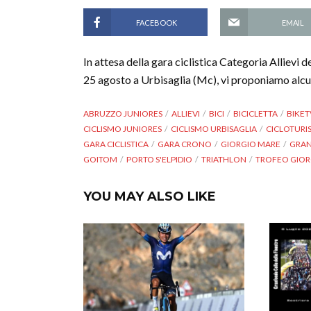
FACEBOOK
EMAIL
In attesa della gara ciclistica Categoria Allievi d
25 agosto a Urbisaglia (Mc), vi proponiamo alcu
ABRUZZO JUNIORES
ALLIEVI
BICI
BICICLETTA
BIKET
CICLISMO JUNIORES
CICLISMO URBISAGLIA
CICLOTUR
GARA CICLISTICA
GARA CRONO
GIORGIO MARE
GRAN
GOITOM
PORTO S'ELPIDIO
TRIATHLON
TROFEO GIOR
YOU MAY ALSO LIKE