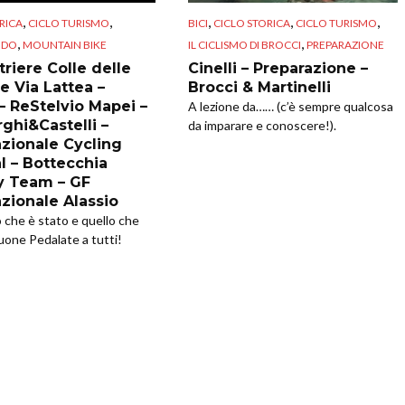
,
,
,
,
,
RICA
CICLO TURISMO
BICI
CICLO STORICA
CICLO TURISMO
,
,
NDO
MOUNTAIN BIKE
IL CICLISMO DI BROCCI
PREPARAZIONE
riere Colle delle
Cinelli – Preparazione –
e Via Lattea –
Brocci & Martinelli
 – ReStelvio Mapei –
A lezione da…… (c’è sempre qualcosa
ghi&Castelli –
da imparare e conoscere!).
azionale Cycling
l – Bottecchia
y Team – GF
azionale Alassio
o che è stato e quello che
uone Pedalate a tutti!