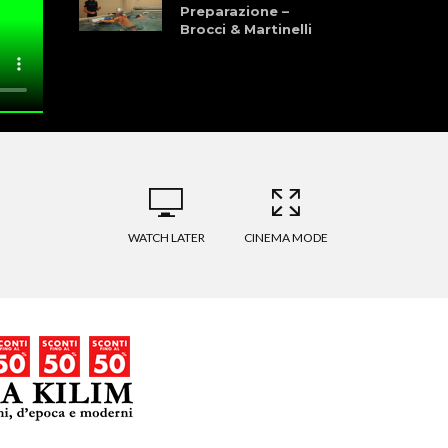
Preparazione –
Brocci & Martinelli
Granfondo dei
Laghi della
Garfagnana 28
Giugno 2026
La Pellegrina Bike
Marathon: Storia,
Cultura, Sport, e
Natura
WATCH LATER
CINEMA MODE