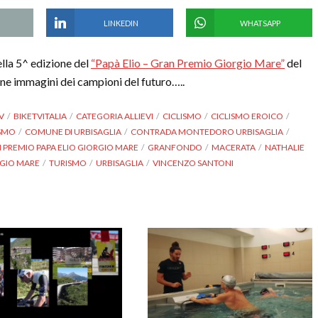
LINKEDIN
WHATSAPP
ella 5^ edizione del
“Papà Elio – Gran Premio Giorgio Mare”
del
ne immagini dei campioni del futuro…..
V
BIKETVITALIA
CATEGORIA ALLIEVI
CICLISMO
CICLISMO EROICO
ISMO
COMUNE DI URBISAGLIA
CONTRADA MONTEDORO URBISAGLIA
 PREMIO PAPA ELIO GIORGIO MARE
GRANFONDO
MACERATA
NATHALIE
GIO MARE
TURISMO
URBISAGLIA
VINCENZO SANTONI