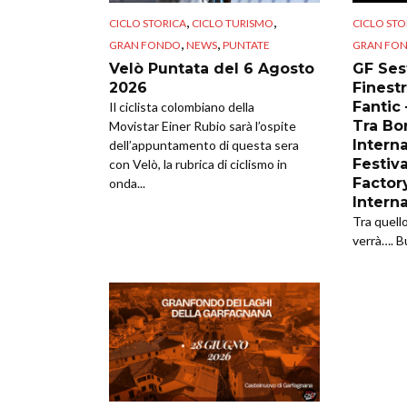
,
,
CICLO STORICA
CICLO TURISMO
CICLO STO
,
,
GRAN FONDO
NEWS
PUNTATE
GRAN FO
Velò Puntata del 6 Agosto
GF Sest
2026
Finestr
Fantic
Il ciclista colombiano della
Tra Bor
Movistar Einer Rubio sarà l’ospite
Intern
dell’appuntamento di questa sera
Festiva
con Velò, la rubrica di ciclismo in
Factor
onda...
Intern
Tra quell
verrà…. B