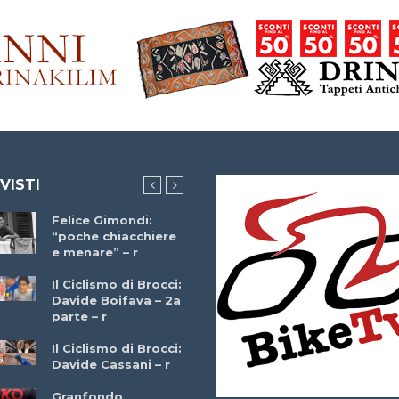
 VISTI
Felice Gimondi:
Brocci Incontra
“poche chiacchiere
Giuseppe Martinell
e menare” – r
– r
Il Ciclismo di Brocci:
Davide Boifava – 2a
Che cos’è il
parte – r
triathlon? Con
Simone Diamantini
Il Ciclismo di Brocci:
– r
Davide Cassani – r
2a BITRAIL 23
Granfondo