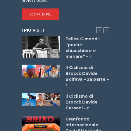
professionale!
SCOPRI DI PIÙ
I PIÙ VISTI
do “La
Felice Gimondi:
a Bike
“poche
 2025”
chiacchiere e
menare” – r
a
Il Ciclismo di
stelli” –
Brocci: Davide
a
Boifava – 2a parte –
r
ne
Il Ciclismo di
o
Brocci: Davide
onale San
Cassani – r
ipressa –
Aprile
Granfondo
Internazionale
Gavia&Mortirolo