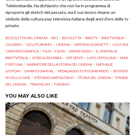
Telelombardia. Ha dichiarato che non ha in programma di
riproporre gli sketch del passato, ma il suo lavoro rimane un
simbolo della cultura pop televisiva italiana degli anni d’oro delle tv
private​​.
BICECLETTA NEL CINEMA
BICI
BICICLETTA
BIKETV
BIKETVITALIA
CICLISMO
CICLOTURISMO
CINEMA
CRISTINA GIORGETTI
CULTURA
CINEMATOGRAFICA
FILM
FILMS
GRANFONDO
IL CINEMA DI
BIKETVITALIA
JESSICA DICHIARA
JOE DENTI
LIVIO CEPOLLINA
MAX
FORTUNA
NARRATORE DELLA STORIA DEL CINEMA
NATHALIE
GOITOM
OMAR ES SAHHAL
PEDALANDO FOTOGRAFANDO
SENTIERI
DI CELLULOIDE
STEFANO NAPOLITANO
STORIA DEL CINEMA
STRADE
DEL CINEMA
TRIATHLON
TURISMO
YOU MAY ALSO LIKE