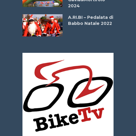
e Sea –
2024
dei Poeti
A.RI.BI – Pedalata di
Babbo Natale 2022
La
 verde”