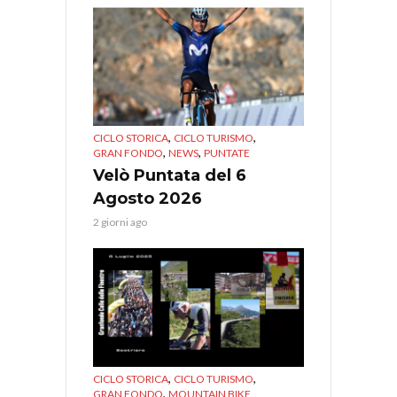
,
,
CICLO STORICA
CICLO TURISMO
,
,
GRAN FONDO
NEWS
PUNTATE
Velò Puntata del 6
Agosto 2026
2 giorni ago
,
,
CICLO STORICA
CICLO TURISMO
,
GRAN FONDO
MOUNTAIN BIKE