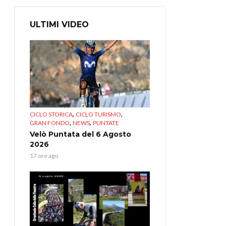
ULTIMI VIDEO
,
,
CICLO STORICA
CICLO TURISMO
,
,
GRAN FONDO
NEWS
PUNTATE
Velò Puntata del 6 Agosto
2026
17 ore ago