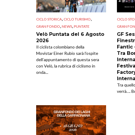
,
,
CICLO STORICA
CICLO TURISMO
CICLO STO
,
,
GRAN FONDO
NEWS
PUNTATE
GRAN FO
Velò Puntata del 6 Agosto
GF Sest
2026
Finestr
Fantic
Il ciclista colombiano della
Tra Bor
Movistar Einer Rubio sarà l’ospite
Intern
dell’appuntamento di questa sera
Festiva
con Velò, la rubrica di ciclismo in
Factor
onda...
Intern
Tra quell
verrà…. B