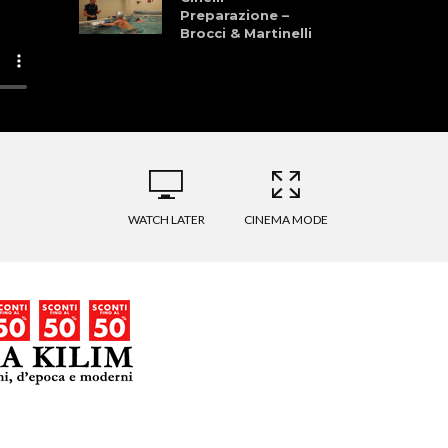
Preparazione –
Brocci & Martinelli
Granfondo dei
Laghi della
Garfagnana 28
Giugno 2026
La Pellegrina Bike
Marathon: Storia,
Cultura, Sport, e
WATCH LATER
CINEMA MODE
Natura