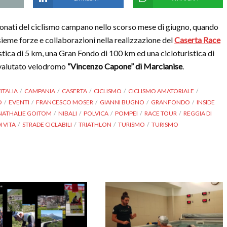
ionati del ciclismo campano nello scorso mese di giugno, quando
sieme forze e collaborazioni nella realizzazione del
Caserta Race
istica di 5 km, una Gran Fondo di 100 km ed una cicloturistica di
rivalutato velodromo
“Vincenzo Capone” di Marcianise
.
ITALIA
CAMPANIA
CASERTA
CICLISMO
CICLISMO AMATORIALE
O
EVENTI
FRANCESCO MOSER
GIANNI BUGNO
GRANFONDO
INSIDE
NATHALIE GOITOM
NIBALI
POLVICA
POMPEI
RACE TOUR
REGGIA DI
I VITA
STRADE CICLABILI
TRIATHLON
TURISMO
TURISMO