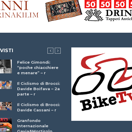
 VISTI
Felice Gimondi:
Brocci Incontra
“poche chiacchiere
Giuseppe Martinell
e menare” – r
– r
Il Ciclismo di Brocci:
Davide Boifava – 2a
Che cos’è il
parte – r
triathlon? Con
Simone Diamantini
Il Ciclismo di Brocci:
– r
Davide Cassani – r
2a BITRAIL 23
Granfondo
Marzo 2025 – Bosc
Internazionale
Comunale di
Gavia&Mortirolo