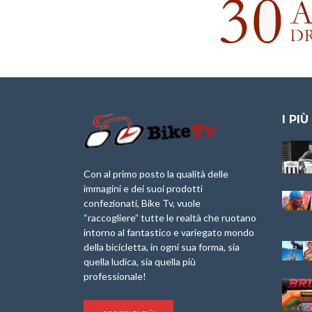
I PIÙ
Granfondo
Aspettando “La
Internazionale
Pellegrina Bike
Briko Torino – 11
Marathon 2025”
Con al primo posto la qualità delle
Maggio 2025 – r
immagini e dei suoi prodotti
IX Ed. “Tra
confezionati, Bike Tv, vuole
Granfondo
Borghi&Castelli” –
“raccogliere” tutte le realtà che ruotano
Internazionale
Anteprima
intorno al fantastico e variegato mondo
Laigueglia 22
della bicicletta, in ogni sua forma, sia
Febbraio 2026
1a Edizione
Granfondo
quella ludica, sia quella più
Minerva Edizioni e
Internazionale San
professionale!
Giancarlo Brocci
Lorenzo Cipressa –
per “Bartali l’Ultimo
Sabato 5 Aprile
Eroico” – r
2025