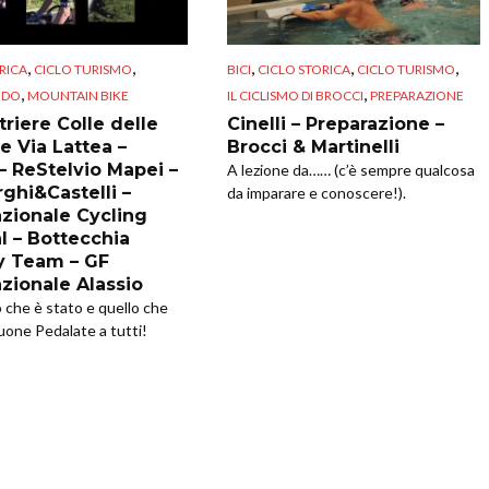
,
,
,
,
,
RICA
CICLO TURISMO
BICI
CICLO STORICA
CICLO TURISMO
,
,
NDO
MOUNTAIN BIKE
IL CICLISMO DI BROCCI
PREPARAZIONE
riere Colle delle
Cinelli – Preparazione –
e Via Lattea –
Brocci & Martinelli
 – ReStelvio Mapei –
A lezione da…… (c’è sempre qualcosa
ghi&Castelli –
da imparare e conoscere!).
azionale Cycling
l – Bottecchia
y Team – GF
azionale Alassio
o che è stato e quello che
uone Pedalate a tutti!