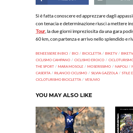
Si è fatta conoscere ed apprezzare dagli appass
con tenacia e determinazione riuscì a mettere in
Tour
, la due giorni impreziosita da una gara pod
60 km, con partenza e arrivo nello splendido e 
BENEESSERE IN BICI
BICI
BICICLETTA
BIKETV
BIKETV
CICLISMO CAMPANO
CICLISMO EROICO
CICLOTURISM
THE SPORT
MARA MOSOLE
MOSERISSIMO
NAPOLI
CASERTA
RILANCIO CICLISMO
SILVIA GAZZOLA
STILE D
CICLOTURISMO BICICLETTA
VESUVIO
YOU MAY ALSO LIKE