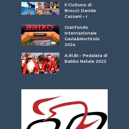
ne
Il Ciclismo di
o
Brocci: Davide
onale San
Cassani – r
ipressa –
Aprile
Granfondo
Internazionale
Gavia&Mortirolo
e Sea –
2024
dei Poeti
A.RI.BI – Pedalata di
Babbo Natale 2022
La
 verde”