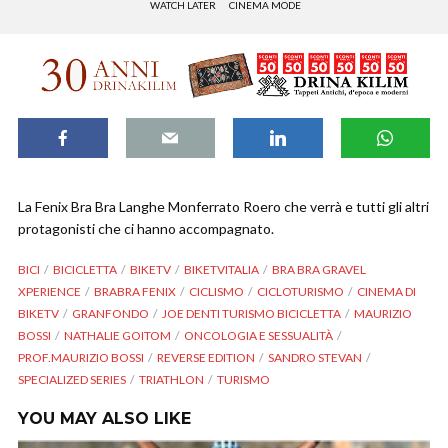
WATCH LATER
CINEMA MODE
La Fenix Bra Bra Langhe Monferrato Roero che verrà e tutti gli altri
protagonisti che ci hanno accompagnato.
BICI
BICICLETTA
BIKETV
BIKETVITALIA
BRA BRA GRAVEL
XPERIENCE
BRABRA FENIX
CICLISMO
CICLOTURISMO
CINEMA DI
BIKETV
GRANFONDO
JOE DENTI TURISMO BICICLETTA
MAURIZIO
BOSSI
NATHALIE GOITOM
ONCOLOGIA E SESSUALITÀ
PROF.MAURIZIO BOSSI
REVERSE EDITION
SANDRO STEVAN
SPECIALIZED SERIES
TRIATHLON
TURISMO
YOU MAY ALSO LIKE