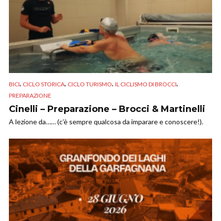
,
,
,
,
BICI
CICLO STORICA
CICLO TURISMO
IL CICLISMO DI BROCCI
PREPARAZIONE
Cinelli – Preparazione – Brocci & Martinelli
A lezione da…… (c’è sempre qualcosa da imparare e conoscere!).