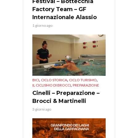
Festival – Bottecchia
Factory Team – GF
Internazionale Alassio
1 giorno ago
,
,
,
BICI
CICLO STORICA
CICLO TURISMO
,
IL CICLISMO DI BROCCI
PREPARAZIONE
Cinelli – Preparazione –
Brocci & Martinelli
3 giorni ago