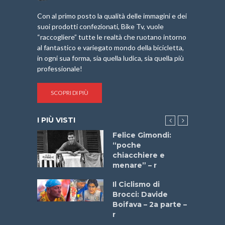
Con al primo posto la qualità delle immagini e dei
suoi prodotti confezionati, Bike Tv, vuole
“raccogliere” tutte le realtà che ruotano intorno
al fantastico e variegato mondo della bicicletta,
in ogni sua forma, sia quella ludica, sia quella più
professionale!
SCOPRI DI PIÙ
I PIÙ VISTI
do “La
Felice Gimondi:
a Bike
“poche
 2025”
chiacchiere e
menare” – r
a
Il Ciclismo di
stelli” –
Brocci: Davide
a
Boifava – 2a parte –
r