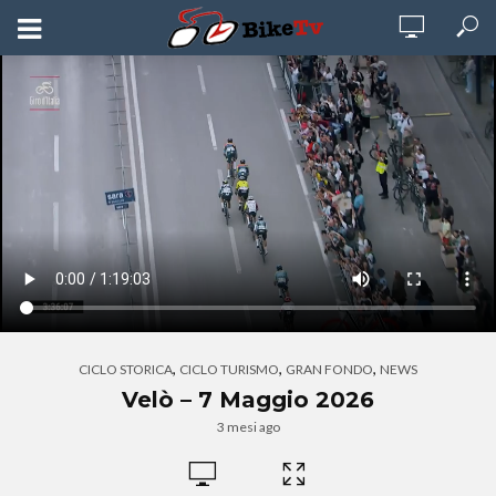
,
,
,
CICLO STORICA
CICLO TURISMO
GRAN FONDO
NEWS
Velò – 7 Maggio 2026
3 mesi ago