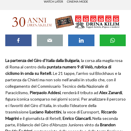
WATCH LATER
CINEMA MODE
La partenza del Giro d’Italia dalla Bulgaria
, la corsa alla maglia rosa
di Roma al centro della
puntata numero 9 di Velò, rubrica di
ciclismo in onda su Rete8.
Le 21 tappe, l’arrivo sul Blockhaus e la
partenza da Chieti ma non solo nell’analisi in studio che, con il
collegamento del Commissario Tecnico della Nazionale di
Paraciclismo,
Pierpaolo Addesi
, renderà il tributo ad
Alex Zanardi
,
figura iconica scomparso nei giorni scorsi. Per analizzare il percorso
e i favoriti del Giro d’Italia, in studio l’ideatore della
trasmissione
Luciano Rabottin
i, la voce di Eurosport,
Riccardo
Magrini
e il giornalista di Rete8,
Enrico Giancarli.
Nella seconda
parte, il bilancio del Giro d’Abruzzo Juniores vinto da
Brandon