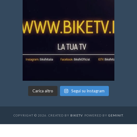
Carica altro
Segui su Instagram
COPYRIGHT © 2026. CREATED BY
BIKETV
. POWERED BY
GEMINIT
.