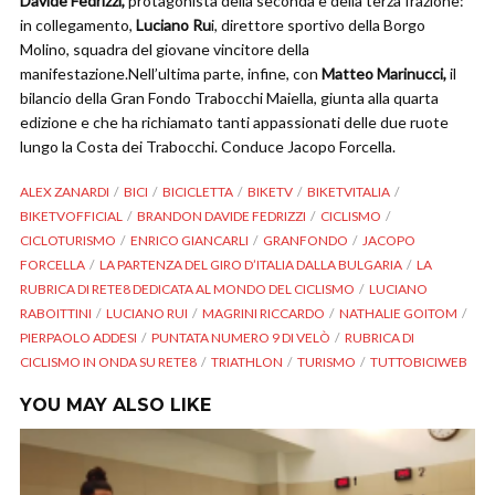
Davide Fedrizzi,
protagonista della seconda e della terza frazione:
in collegamento,
Luciano Ru
i, direttore sportivo della Borgo
Molino, squadra del giovane vincitore della
manifestazione.Nell’ultima parte, infine, con
Matteo Marinucci,
il
bilancio della Gran Fondo Trabocchi Maiella, giunta alla quarta
edizione e che ha richiamato tanti appassionati delle due ruote
lungo la Costa dei Trabocchi. Conduce Jacopo Forcella.
ALEX ZANARDI
BICI
BICICLETTA
BIKETV
BIKETVITALIA
BIKETVOFFICIAL
BRANDON DAVIDE FEDRIZZI
CICLISMO
CICLOTURISMO
ENRICO GIANCARLI
GRANFONDO
JACOPO
FORCELLA
LA PARTENZA DEL GIRO D’ITALIA DALLA BULGARIA
LA
RUBRICA DI RETE8 DEDICATA AL MONDO DEL CICLISMO
LUCIANO
RABOITTINI
LUCIANO RUI
MAGRINI RICCARDO
NATHALIE GOITOM
PIERPAOLO ADDESI
PUNTATA NUMERO 9 DI VELÒ
RUBRICA DI
CICLISMO IN ONDA SU RETE8
TRIATHLON
TURISMO
TUTTOBICIWEB
YOU MAY ALSO LIKE