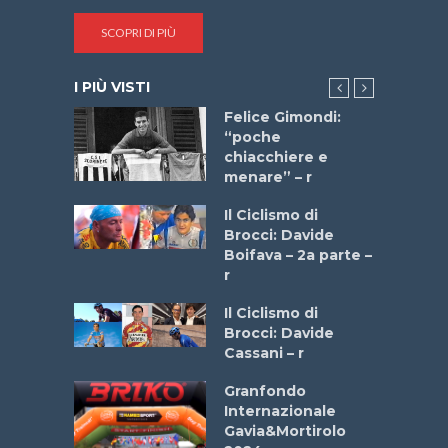
SCOPRI DI PIÙ
I PIÙ VISTI
do “La
Felice Gimondi:
a Bike
“poche
 2025”
chiacchiere e
menare” – r
a
Il Ciclismo di
stelli” –
Brocci: Davide
a
Boifava – 2a parte –
r
ne
Il Ciclismo di
o
Brocci: Davide
onale San
Cassani – r
ipressa –
Aprile
Granfondo
Internazionale
Gavia&Mortirolo
e Sea –