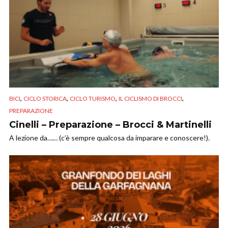
,
,
,
,
BICI
CICLO STORICA
CICLO TURISMO
IL CICLISMO DI BROCCI
PREPARAZIONE
Cinelli – Preparazione – Brocci & Martinelli
A lezione da…… (c’è sempre qualcosa da imparare e conoscere!).