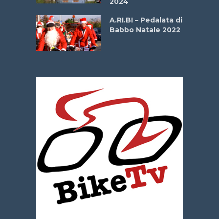
2024
dei Poeti
A.RI.BI – Pedalata di
Babbo Natale 2022
La
 verde”