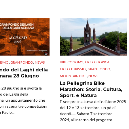
,
,
,
,
BIKECONOMY
CICLO STORICA
RISMO
GRAN FONDO
NEWS
,
,
CICLO TURISMO
GRAN FONDO
ndo dei Laghi della
,
nana 28 Giugno
MOUNTAIN BIKE
NEWS
La Pellegrina Bike
28 giugno si è svolta la
Marathon: Storia, Cultura,
 dei Laghi della
Sport, e Natura
na, un appuntamento che
E sempre in attesa dell’edizione 2025
o in scena tre competizioni
del 12 e 13 settembre, un pò di
 Paolo...
ricordi….. Sabato 7 settembre
2024, all’interno del progetto...