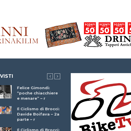
 VISTI
Felice Gimondi:
Brocci Incontra
“poche chiacchiere
Giuseppe Martinell
e menare” – r
– r
Il Ciclismo di Brocci:
Davide Boifava – 2a
Che cos’è il
parte – r
triathlon? Con
Simone Diamantini
Il Ciclismo di Brocci: