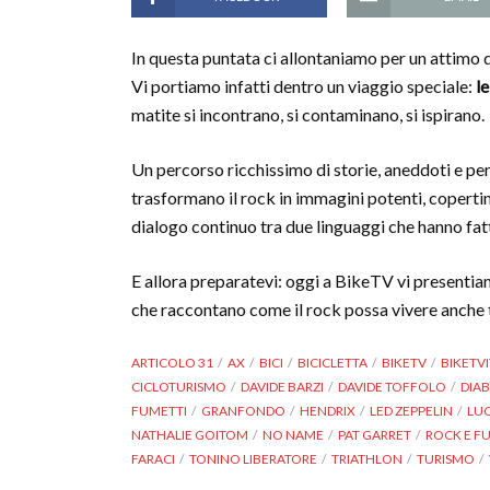
In questa puntata ci allontaniamo per un attimo d
Vi portiamo infatti dentro un viaggio speciale:
l
matite si incontrano, si contaminano, si ispirano.
Un percorso ricchissimo di storie, aneddoti e p
trasformano il rock in immagini potenti, copertin
dialogo continuo tra due linguaggi che hanno fat
E allora preparatevi: oggi a BikeTV vi presenti
che raccontano come il rock possa vivere anche t
ARTICOLO 31
AX
BICI
BICICLETTA
BIKETV
BIKETVI
CICLOTURISMO
DAVIDE BARZI
DAVIDE TOFFOLO
DIAB
FUMETTI
GRANFONDO
HENDRIX
LED ZEPPELIN
LU
NATHALIE GOITOM
NO NAME
PAT GARRET
ROCK E F
FARACI
TONINO LIBERATORE
TRIATHLON
TURISMO