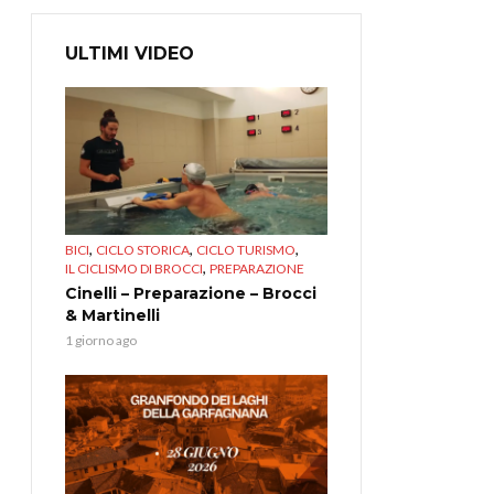
ULTIMI VIDEO
,
,
,
BICI
CICLO STORICA
CICLO TURISMO
,
IL CICLISMO DI BROCCI
PREPARAZIONE
Cinelli – Preparazione – Brocci
& Martinelli
1 giorno ago