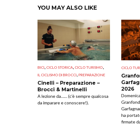
YOU MAY ALSO LIKE
,
,
,
BICI
CICLO STORICA
CICLO TURISMO
CICLO TU
,
IL CICLISMO DI BROCCI
PREPARAZIONE
Granfo
Garfag
Cinelli – Preparazione –
2026
Brocci & Martinelli
Domenica 
A lezione da…… (c’è sempre qualcosa
Granfondo
da imparare e conoscere!).
Garfagna
ha portat
firmate da