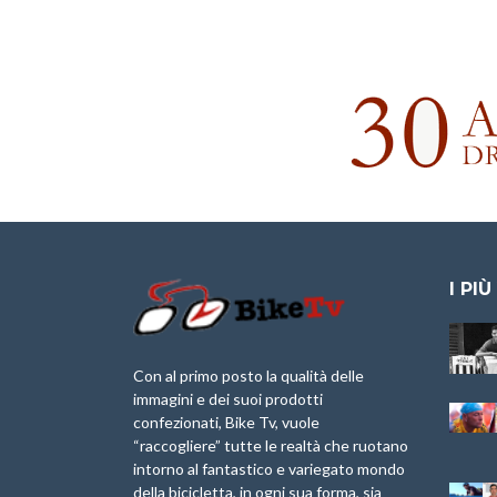
I PIÙ
Granfondo
Aspettando “La
Internazionale
Pellegrina Bike
Laigueglia 22
Marathon 2025”
Con al primo posto la qualità delle
Febbraio 2026
immagini e dei suoi prodotti
IX Ed. “Tra
confezionati, Bike Tv, vuole
Granfondo
Borghi&Castelli” –
“raccogliere” tutte le realtà che ruotano
Internazionale
Anteprima
intorno al fantastico e variegato mondo
Briko Torino – 11
della bicicletta, in ogni sua forma, sia
Maggio 2025 – r
1a Edizione