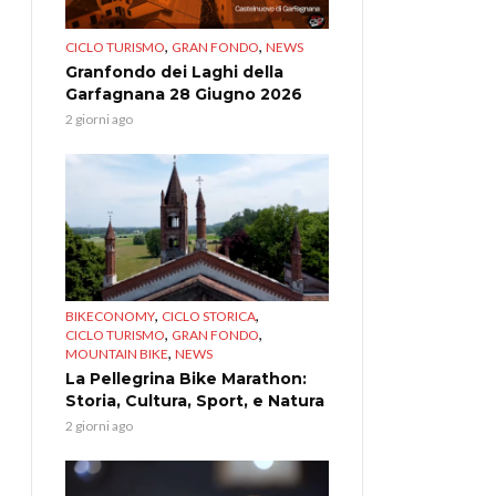
,
,
CICLO TURISMO
GRAN FONDO
NEWS
Granfondo dei Laghi della
Garfagnana 28 Giugno 2026
2 giorni ago
,
,
BIKECONOMY
CICLO STORICA
,
,
CICLO TURISMO
GRAN FONDO
,
MOUNTAIN BIKE
NEWS
La Pellegrina Bike Marathon:
Storia, Cultura, Sport, e Natura
2 giorni ago