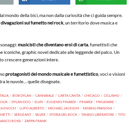
al mondo della bici, ma non dalla curiosità che ci guida sempre.
e divagazioni sul fumetto nel rock
, un territorio dove musica e
ersonaggi:
musicisti che diventano eroi di carta
, fumettisti che
e iconiche, graphic novel dedicate alle leggende del palco. Un
to crescere generazioni intere.
amo
protagonisti del mondo musicale e fumettistico
, voci e visioni
ra le nuvole… quelle disegnate.
TALIA
BOB DYLAN
CANNIBALE
CARTA CANTA
CHICAGO
CICLISMO
OLIK
DYLAN DOG
ELVIS
EUGENIO FINARDI
FINARDI
FRIGIDAIRE
CA ENOCH
LUPO ALBERTO
MICHAEL JACKSON
MISSING PARSONS
UMETTI
SERGEANT
SILVER
STORIA DEL ROCK
TANINO LIBERATORE
TITO
VASCO ROSSI
ZAPPA FRANK