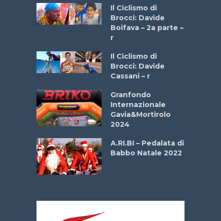
a
Il Ciclismo di
stelli” –
Brocci: Davide
a
Boifava – 2a parte –
r
ne
Il Ciclismo di
o
Brocci: Davide
onale San
Cassani – r
ipressa –
Aprile
Granfondo
Internazionale
Gavia&Mortirolo
e Sea –
2024
dei Poeti
A.RI.BI – Pedalata di
Babbo Natale 2022
La
 verde”