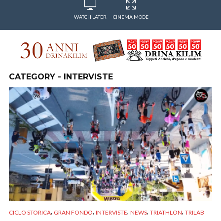
WATCH LATER
CINEMA MODE
CATEGORY - INTERVISTE
,
,
,
,
,
CICLO STORICA
GRAN FONDO
INTERVISTE
NEWS
TRIATHLON
TRILAB