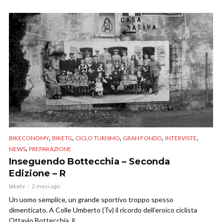
,
,
,
,
,
BIKECONOMY
BIKETG
CICLO TURISMO
GRAN FONDO
INTERVISTE
,
NEWS
PREPARAZIONE
Inseguendo Bottecchia – Seconda
Edizione – R
biketv
2 mesi ago
Un uomo semplice, un grande sportivo troppo spesso
dimenticato. A Colle Umberto (Tv) il ricordo dell’eroico ciclista
Ottavio Bottecchia, il...