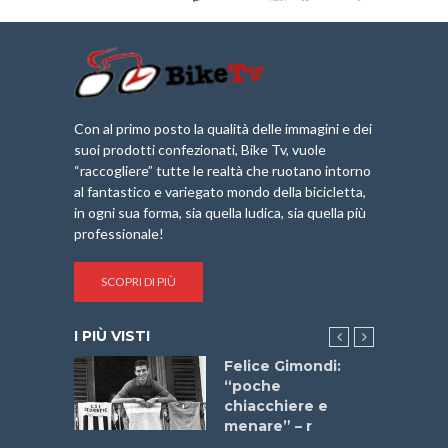
Con al primo posto la qualità delle immagini e dei
suoi prodotti confezionati, Bike Tv, vuole
“raccogliere” tutte le realtà che ruotano intorno
al fantastico e variegato mondo della bicicletta,
in ogni sua forma, sia quella ludica, sia quella più
professionale!
SCOPRI DI PIÙ
I PIÙ VISTI
do “La
Felice Gimondi:
a Bike
“poche
 2025”
chiacchiere e
menare” – r