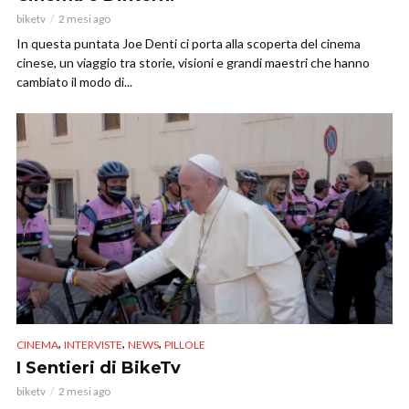
biketv
2 mesi ago
In questa puntata Joe Denti ci porta alla scoperta del cinema
cinese, un viaggio tra storie, visioni e grandi maestri che hanno
cambiato il modo di...
,
,
,
CINEMA
INTERVISTE
NEWS
PILLOLE
I Sentieri di BikeTv
biketv
2 mesi ago