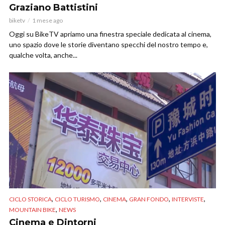
Graziano Battistini
biketv
1 mese ago
Oggi su BikeTV apriamo una finestra speciale dedicata al cinema,
uno spazio dove le storie diventano specchi del nostro tempo e,
qualche volta, anche...
,
,
,
,
,
CICLO STORICA
CICLO TURISMO
CINEMA
GRAN FONDO
INTERVISTE
,
MOUNTAIN BIKE
NEWS
Cinema e Dintorni