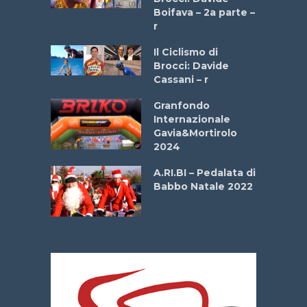
a
Boifava – 2a parte –
r
ne
Il Ciclismo di
o
Brocci: Davide
onale San
Cassani – r
ipressa –
Aprile
Granfondo
Internazionale
Gavia&Mortirolo
e Sea –
2024
dei Poeti
A.RI.BI – Pedalata di
Babbo Natale 2022
La
 verde”