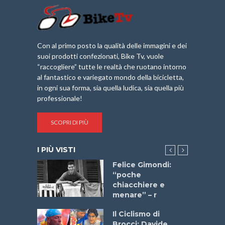
Con al primo posto la qualità delle immagini e dei
suoi prodotti confezionati, Bike Tv, vuole
“raccogliere” tutte le realtà che ruotano intorno
al fantastico e variegato mondo della bicicletta,
in ogni sua forma, sia quella ludica, sia quella più
professionale!
SCOPRI DI PIÙ
I PIÙ VISTI
do “La
Felice Gimondi:
a Bike
“poche
 2025”
chiacchiere e
menare” – r
a
Il Ciclismo di
stelli” –
Brocci: Davide