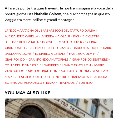
A fare da ponte tra questi eventi, le nostre immagini e la voce della
nostra giornalista
Nathalie Goitom
, che ci accompagna in questo
viaggio tra mare, colline e grandi montagne.
17ª ECOMARATONA DEL BARBARESCO E DEL TARTUFO D’ALBA
ALESSANDRO CAPELLA
ANDREA MAIOLANI
BICI
BICICLETTA
BIKETV
BIKETVITALIA
BORGHETTO SANTO SPIRITO
CERIALE
GRANFONDO
CICLISMO
CICLOTURISMO
DADDO NARDONE
DARIO
DADDO NARDONE
EL DIABLO A CERIALE
FABRIZIO GULMINI
GRANFONDO
GRANFONDO AMATORIALE
GRANFONDO SESTRIERE –
COLLE DELLE FINESTRE
LOABIKERS
LOANO TRIATHLON
MARIO
ZANGRANDO
MONDOTRIATLHON
NATHALIE GOITOM
RESTELVIO
MAPEI
SESTRIERE COLLE DELLE FINESTRE
TRADIZIONALE SALITA DA
BORMIO AL PASSO DELLO STELVIO
TRIATHLON
TURISMO
YOU MAY ALSO LIKE