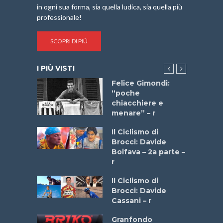
in ogni sua forma, sia quella ludica, sia quella più
professionale!
SCOPRI DI PIÙ
I PIÙ VISTI
do “La
Felice Gimondi:
a Bike
“poche
 2025”
chiacchiere e
menare” – r
a
Il Ciclismo di
stelli” –
Brocci: Davide
a
Boifava – 2a parte –
r
ne
Il Ciclismo di
o
Brocci: Davide
onale San
Cassani – r
ipressa –
Aprile
Granfondo