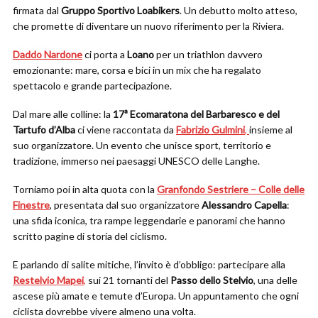
firmata dal
Gruppo Sportivo Loabikers
. Un debutto molto atteso,
che promette di diventare un nuovo riferimento per la Riviera.
Daddo Nardone
ci porta a
Loano
per un triathlon davvero
emozionante: mare, corsa e bici in un mix che ha regalato
spettacolo e grande partecipazione.
Dal mare alle colline: la
17ª Ecomaratona del Barbaresco e del
Tartufo d’Alba
ci viene raccontata da
Fabrizio Gulmini
,
insieme al
suo organizzatore. Un evento che unisce sport, territorio e
tradizione, immerso nei paesaggi UNESCO delle Langhe.
Torniamo poi in alta quota con la
Granfondo Sestriere – Colle delle
Finestre
, presentata dal suo organizzatore
Alessandro Capella
:
una sfida iconica, tra rampe leggendarie e panorami che hanno
scritto pagine di storia del ciclismo.
E parlando di salite mitiche, l’invito è d’obbligo: partecipare alla
Restelvio Mapei
,
sui 21 tornanti del
Passo dello Stelvio
, una delle
ascese più amate e temute d’Europa. Un appuntamento che ogni
ciclista dovrebbe vivere almeno una volta.