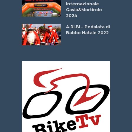
Internazionale
Gavia&Mortirolo
e Sea –
2024
dei Poeti
A.RI.BI – Pedalata di
Babbo Natale 2022
La
 verde”