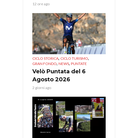
12 ore ago
,
,
CICLO STORICA
CICLO TURISMO
,
,
GRAN FONDO
NEWS
PUNTATE
Velò Puntata del 6
Agosto 2026
2 giorni ago