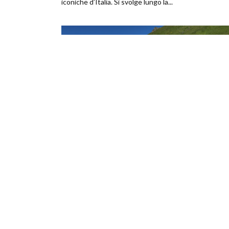
iconiche d’Italia. Si svolge lungo la...
,
,
CICLO TURISMO
GRAN FONDO
MOUNTAIN BIKE
ReStelvio Mapei 2024
Ed ecco il gran giorno: tutti pronti e via! Tanta umani
determinazione e passione, lo "Stelvio per Tutti" con 
sua bellezza, ancora una volta...