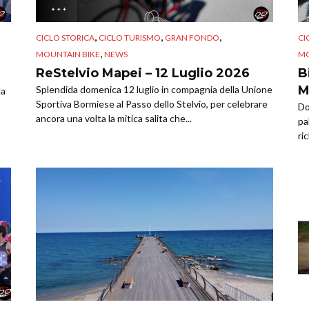
,
,
,
CICLO STORICA
CICLO TURISMO
GRAN FONDO
CI
,
MOUNTAIN BIKE
NEWS
MO
ReStelvio Mapei – 12 Luglio 2026
B
M
Splendida domenica 12 luglio in compagnia della Unione
la
Sportiva Bormiese al Passo dello Stelvio, per celebrare
Do
ancora una volta la mitica salita che...
pa
ri