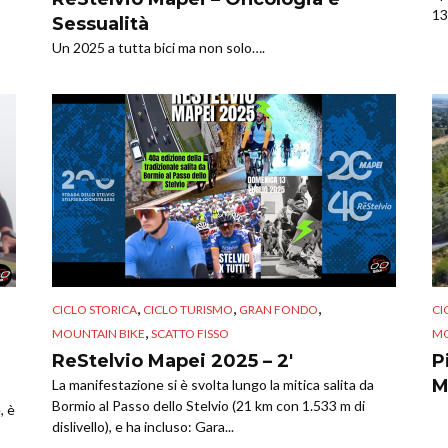
13
Sessualità
Un 2025 a tutta bici ma non solo….
,
,
,
CICLO STORICA
CICLO TURISMO
GRAN FONDO
CI
,
MOUNTAIN BIKE
SCATTO FISSO
MO
ReStelvio Mapei 2025 – 2′
P
M
La manifestazione si è svolta lungo la mitica salita da
Bormio al Passo dello Stelvio (21 km con 1.533 m di
, è
dislivello), e ha incluso: Gara...