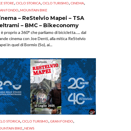
,
,
,
,
KE STORE
CICLO STORICA
CICLO TURISMO
CINEMA
,
AN FONDO
MOUNTAIN BIKE
inema – ReStelvio Mapei – TSA
eltrami – BMC – Bikeconomy
 è proprio a 360° che parliamo di bicicletta….. dal
ande cinema con Joe Denti, alla mitica ReStelvio
pei in quel di Bormio (So), ai...
,
,
,
CLO STORICA
CICLO TURISMO
GRAN FONDO
,
UNTAIN BIKE
NEWS