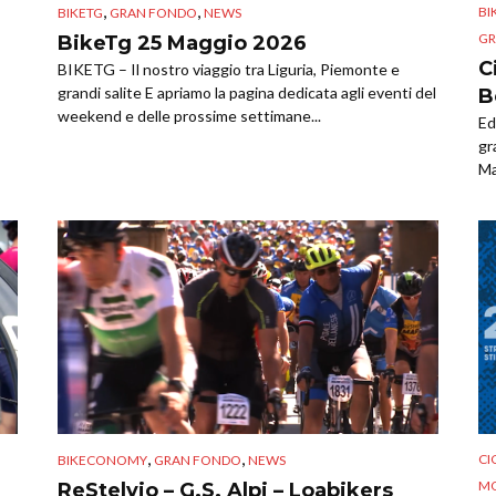
,
,
BI
BIKETG
GRAN FONDO
NEWS
GR
BikeTg 25 Maggio 2026
C
BIKETG – Il nostro viaggio tra Liguria, Piemonte e
grandi salite E apriamo la pagina dedicata agli eventi del
B
weekend e delle prossime settimane...
Ed
gr
Ma
,
,
CI
BIKECONOMY
GRAN FONDO
NEWS
MO
ReStelvio – G.S. Alpi – Loabikers