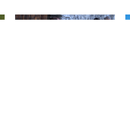
,
,
CICLO TURISMO
GRAN FONDO
MOUNTAIN BIKE
CI
Anteprima ReStelvio Mapei 2024
R
tà,
Tutto questo succedeva poche ore prima della 39a
Pi
la
ReStelvio Mapei, una delle 2 granfondo più longeve del
mo
panorama italiano ma anche internazionale...
St