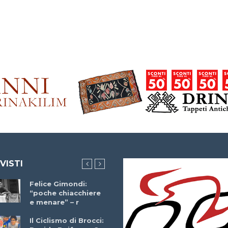
 VISTI
Felice Gimondi:
Brocci Incontra
“poche chiacchiere
Giuseppe Martinell
e menare” – r
– r
Il Ciclismo di Brocci: