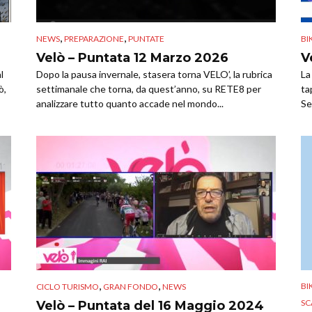
,
,
NEWS
PREPARAZIONE
PUNTATE
BI
Velò – Puntata 12 Marzo 2026
V
l
Dopo la pausa invernale, stasera torna VELO’, la rubrica
La
ò,
settimanale che torna, da quest’anno, su RETE8 per
ta
analizzare tutto quanto accade nel mondo...
Se
,
,
B
CICLO TURISMO
GRAN FONDO
NEWS
SC
Velò – Puntata del 16 Maggio 2024