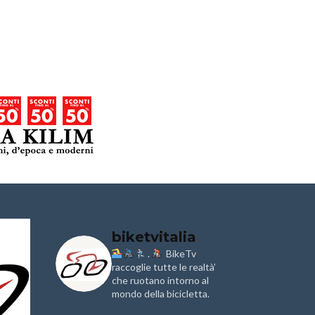
biketvitalia
.
BikeTv
Granfondo
Aspettando
i
Internazionale
raccoglie tutte le realtà’
Pellegrina B
Laigueglia 22
Marathon 2
che ruotano intorno al
Febbraio 2026
mondo della bicicletta.
IX Ed. “Tra