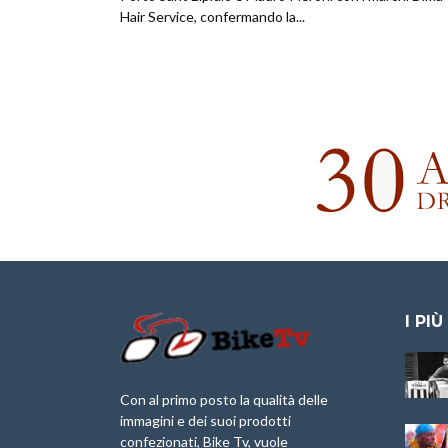
Hair Service, confermando la...
I PIÙ
Granfondo
Aspettando “La
Internazionale
Pellegrina Bike
Laigueglia 22
Marathon 2025”
Con al primo posto la qualità delle
Febbraio 2026
immagini e dei suoi prodotti
IX Ed. “Tra
confezionati, Bike Tv, vuole