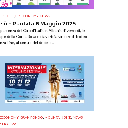
,
,
KE STORE
BIKECONOMY
NEWS
elò – Puntata 8 Maggio 2025
 partenza del Giro d’Italia in Albania di venerdì, le
ppe della Corsa Rosa e i favoriti a vincere il Trofeo
nza Fine, al centro del decimo...
,
,
,
,
IKECONOMY
GRAN FONDO
MOUNTAIN BIKE
NEWS
ATTO FISSO