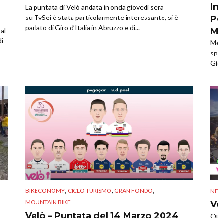
I
La puntata di Velò andata in onda giovedì sera
su TvSei è stata particolarmente interessante, si è
P
parlato di Giro d’Italia in Abruzzo e di...
M
 al
di
Me
sp
Gi
,
,
,
BIKECONOMY
CICLO TURISMO
GRAN FONDO
N
MOUNTAIN BIKE
V
Velò – Puntata del 14 Marzo 2024
Qu