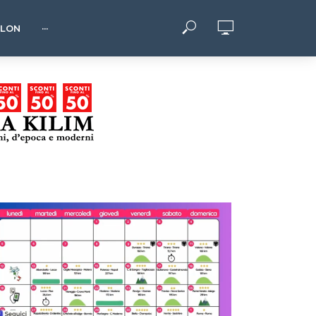
HLON
···