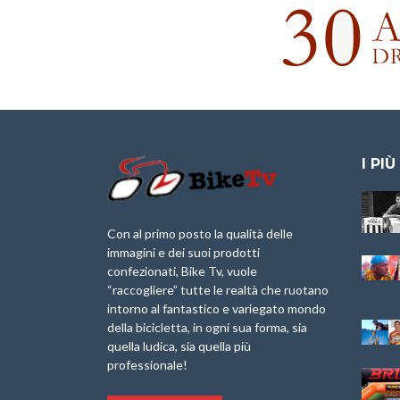
I PIÙ
Granfondo
Aspettando “La
Internazionale
Pellegrina Bike
Laigueglia 22
Marathon 2025”
Con al primo posto la qualità delle
Febbraio 2026
immagini e dei suoi prodotti
IX Ed. “Tra
confezionati, Bike Tv, vuole
Granfondo
Borghi&Castelli” –
“raccogliere” tutte le realtà che ruotano
Internazionale
Anteprima
intorno al fantastico e variegato mondo
Briko Torino – 11
della bicicletta, in ogni sua forma, sia
Maggio 2025 – r
1a Edizione
Granfondo
quella ludica, sia quella più
Minerva Edizioni e
Internazionale San
professionale!
Giancarlo Brocci
Lorenzo Cipressa –
per “Bartali l’Ultimo
Sabato 5 Aprile