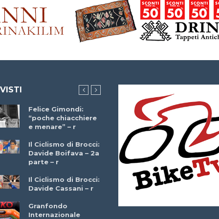
 VISTI
Felice Gimondi:
Brocci Incontra
“poche chiacchiere
Giuseppe Martinell
e menare” – r
– r
Il Ciclismo di Brocci:
Davide Boifava – 2a
Che cos’è il
parte – r
triathlon? Con
Simone Diamantini
Il Ciclismo di Brocci:
– r
Davide Cassani – r
2a BITRAIL 23
Granfondo
Marzo 2025 – Bosc
Internazionale
Comunale di