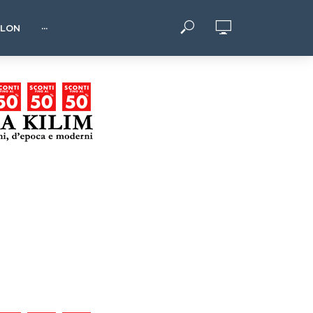
HLON
···