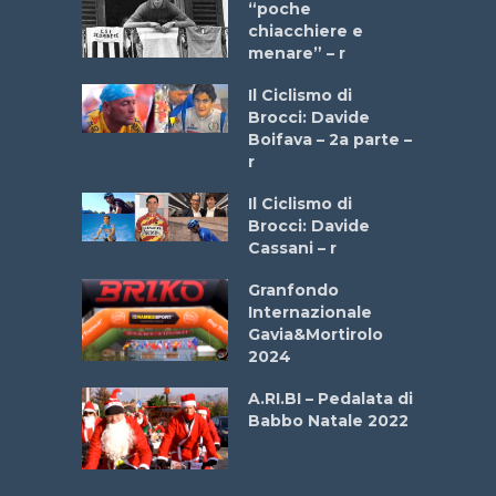
a Bike
“poche
 2025”
chiacchiere e
menare” – r
a
Il Ciclismo di
stelli” –
Brocci: Davide
a
Boifava – 2a parte –
r
ne
Il Ciclismo di
o
Brocci: Davide
onale San
Cassani – r
ipressa –
Aprile
Granfondo
Internazionale
Gavia&Mortirolo
e Sea –
2024
dei Poeti
A.RI.BI – Pedalata di
Babbo Natale 2022
La
 verde”