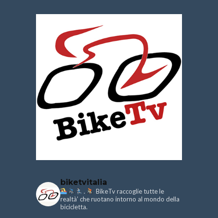
biketvitalia
.
BikeTv raccoglie tutte le
realtà’ che ruotano intorno al mondo della
bicicletta.