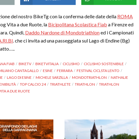
one del nostro BikeTg con la conferma delle date della
ROMA
Blog Vita a due Ruote, la
Bicipolitana Scolastica Fiab
a Firenze ed
rara. Quindi,
Daddo Nardone di Mondotriathlon
ed i Campionati
A.RI.BI
. che ci invita ad una passeggiata sul Lago di Endine (Bg)
 atto…..
ANA FIAB
BIKETV
BIKETVITALIA
CICLISMO
CICLISMO SOSTENIBILE
MILIANO CANTAGALLO
ESINE
FERRARA
FESTIVAL CICLSTA LENTO
NE
LAGO DI ESINE
MICHELE SARZILLA
MONDOTRIATHLON
NATHALIE
ENIBILITÀ
TOP CALCIO 24
TRIATHLETE
TRIATHLON
TRIATHLON
VITA A DUE RUOTE