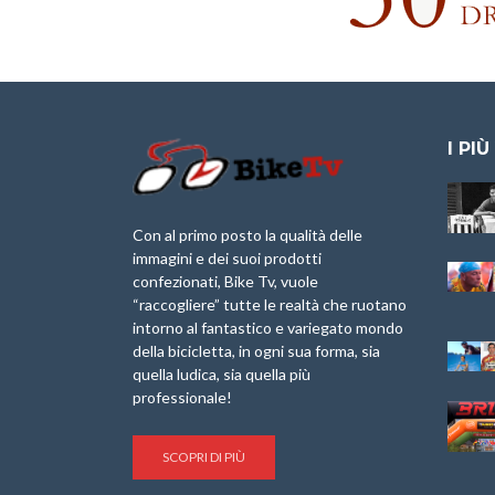
I PIÙ
Granfondo
Aspettando “La
Internazionale
Pellegrina Bike
Laigueglia 22
Marathon 2025”
Con al primo posto la qualità delle
Febbraio 2026
immagini e dei suoi prodotti
IX Ed. “Tra
confezionati, Bike Tv, vuole
Granfondo
Borghi&Castelli” –
“raccogliere” tutte le realtà che ruotano
Internazionale
Anteprima
intorno al fantastico e variegato mondo
Briko Torino – 11
della bicicletta, in ogni sua forma, sia
Maggio 2025 – r
1a Edizione
Granfondo
quella ludica, sia quella più
Minerva Edizioni e
Internazionale San
professionale!
Giancarlo Brocci
Lorenzo Cipressa –
per “Bartali l’Ultimo
Sabato 5 Aprile
Eroico” – r
2025
SCOPRI DI PIÙ
Sulle Strade di
Life on the Sea –