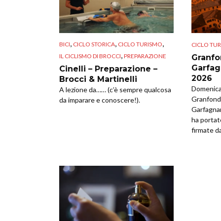
,
,
,
BICI
CICLO STORICA
CICLO TURISMO
CICLO TU
,
IL CICLISMO DI BROCCI
PREPARAZIONE
Granfo
Garfag
Cinelli – Preparazione –
2026
Brocci & Martinelli
Domenica 
A lezione da…… (c’è sempre qualcosa
Granfondo
da imparare e conoscere!).
Garfagna
ha portat
firmate da