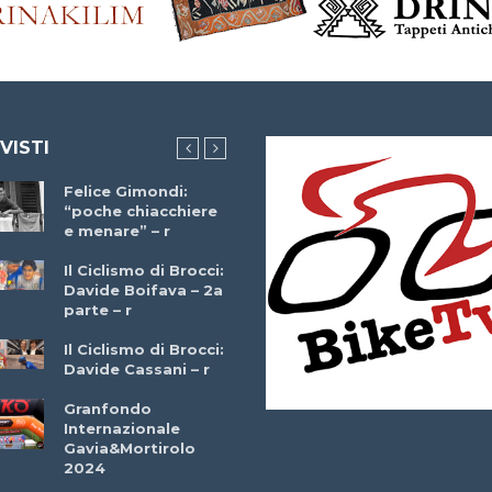
 VISTI
Felice Gimondi:
Brocci Incontra
“poche chiacchiere
Giuseppe Martinell
e menare” – r
– r
Il Ciclismo di Brocci:
Davide Boifava – 2a
Che cos’è il
parte – r
triathlon? Con
Simone Diamantini
Il Ciclismo di Brocci:
– r
Davide Cassani – r
2a BITRAIL 23
Granfondo
Marzo 2025 – Bosc
Internazionale
Comunale di
Gavia&Mortirolo
Bitonto (Ba)
2024