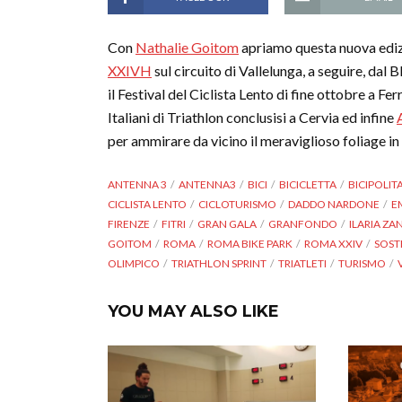
Con
Nathalie Goitom
apriamo questa nuova edizi
XXIVH
sul circuito di Vallelunga, a seguire, dal 
il Festival del Ciclista Lento di fine ottobre a Fer
Italiani di Triathlon conclusisi a Cervia ed infine
per ammirare da vicino il meraviglioso foliage in
ANTENNA 3
ANTENNA3
BICI
BICICLETTA
BICIPOLIT
CICLISTA LENTO
CICLOTURISMO
DADDO NARDONE
E
FIRENZE
FITRI
GRAN GALA
GRANFONDO
ILARIA ZA
GOITOM
ROMA
ROMA BIKE PARK
ROMA XXIV
SOST
OLIMPICO
TRIATHLON SPRINT
TRIATLETI
TURISMO
YOU MAY ALSO LIKE