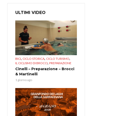
ULTIMI VIDEO
,
,
,
BICI
CICLO STORICA
CICLO TURISMO
,
IL CICLISMO DI BROCCI
PREPARAZIONE
Cinelli – Preparazione – Brocci
& Martinelli
1 giorno ago