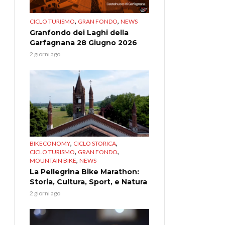
,
,
CICLO TURISMO
GRAN FONDO
NEWS
Granfondo dei Laghi della
Garfagnana 28 Giugno 2026
2 giorni ago
,
,
BIKECONOMY
CICLO STORICA
,
,
CICLO TURISMO
GRAN FONDO
,
MOUNTAIN BIKE
NEWS
La Pellegrina Bike Marathon:
Storia, Cultura, Sport, e Natura
2 giorni ago