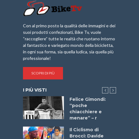
Con al primo posto la qualità delle immagini e dei
suoi prodotti confezionati, Bike Tv, vuole
“raccogliere” tutte le realtà che ruotano intorno
al fantastico e variegato mondo della bicicletta,
in ogni sua forma, sia quella ludica, sia quella più
professionale!
SCOPRI DI PIÙ
I PIÙ VISTI
do “La
Felice Gimondi:
a Bike
“poche
 2025”
chiacchiere e
menare” – r
a
Il Ciclismo di
stelli” –
Brocci: Davide