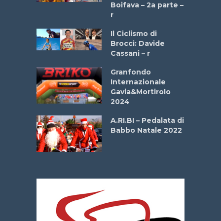
a
Boifava – 2a parte –
r
ne
Il Ciclismo di
o
Brocci: Davide
onale San
Cassani – r
ipressa –
Aprile
Granfondo
Internazionale
Gavia&Mortirolo
e Sea –
2024
dei Poeti
A.RI.BI – Pedalata di
Babbo Natale 2022
La
 verde”