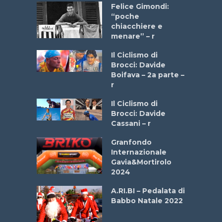
do “La
Felice Gimondi:
a Bike
“poche
 2025”
chiacchiere e
menare” – r
a
Il Ciclismo di
stelli” –
Brocci: Davide
a
Boifava – 2a parte –
r
ne
Il Ciclismo di
o
Brocci: Davide
onale San
Cassani – r
ipressa –
Aprile
Granfondo
Internazionale
Gavia&Mortirolo
e Sea –
2024
dei Poeti
A.RI.BI – Pedalata di
Babbo Natale 2022
La
 verde”