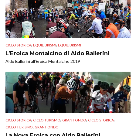
,
,
CICLO STORICA
EQUILIBRISMI
EQUILIBRISMI
L’Eroica Montalcino di Aldo Ballerini
Aldo Ballerini all’Eroica Montalcino 2019
,
,
,
,
CICLO STORICA
CICLO TURISMO
GRAN FONDO
CICLO STORICA
,
CICLO TURISMO
GRAN FONDO
La Nova Eroica con Aldo Ballerini