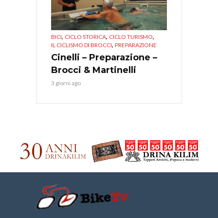
,
,
,
BICI
CICLO STORICA
CICLO TURISMO
,
IL CICLISMO DI BROCCI
PREPARAZIONE
Cinelli – Preparazione –
Brocci & Martinelli
3 giorni ago