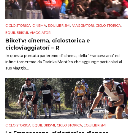
,
,
,
,
,
CICLO STORICA
CINEMA
EQUILIBRISMI
VIAGGIATORI
CICLO STORICA
,
EQUILIBRISMI
VIAGGIATORI
BikeTv: cinema, ciclostorica e
cicloviaggiatori – R
In questa puntata parleremo di cinema, della “Francescana” ed
infine torneremo da Darinka Montico che aggiunge particolari al
suo viaggio...
,
,
,
CICLO STORICA
EQUILIBRISMI
CICLO STORICA
EQUILIBRISMI