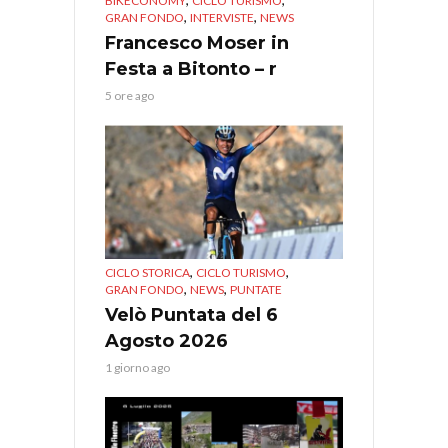
BIKECONOMY
CICLO TURISMO
,
,
GRAN FONDO
INTERVISTE
NEWS
Francesco Moser in
Festa a Bitonto – r
5 ore ago
,
,
CICLO STORICA
CICLO TURISMO
,
,
GRAN FONDO
NEWS
PUNTATE
Velò Puntata del 6
Agosto 2026
1 giorno ago