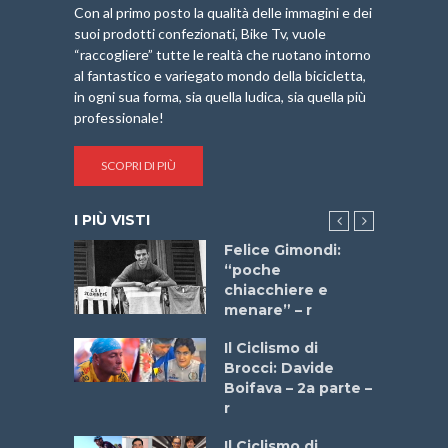
Con al primo posto la qualità delle immagini e dei
suoi prodotti confezionati, Bike Tv, vuole
“raccogliere” tutte le realtà che ruotano intorno
al fantastico e variegato mondo della bicicletta,
in ogni sua forma, sia quella ludica, sia quella più
professionale!
SCOPRI DI PIÙ
I PIÙ VISTI
do “La
Felice Gimondi:
a Bike
“poche
 2025”
chiacchiere e
menare” – r
a
Il Ciclismo di
stelli” –
Brocci: Davide
a
Boifava – 2a parte –
r
ne
Il Ciclismo di