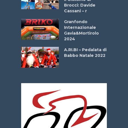
o
Brocci: Davide
onale San
Cassani – r
ipressa –
Aprile
Granfondo
Internazionale
Gavia&Mortirolo
e Sea –
2024
dei Poeti
A.RI.BI – Pedalata di
Babbo Natale 2022
La
 verde”