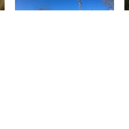
,
,
,
BIKECONOMY
CICLO TURISMO
GRAN FONDO
BI
PREPARAZIONE
B
Cycleness alle Strade Bianche
Bi
ci
Cycleness alle Strade Bianche
i.
ma