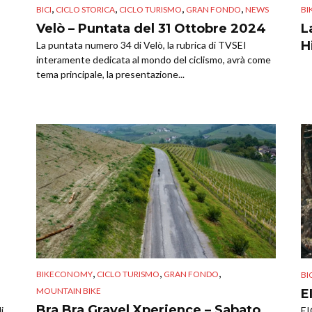
,
,
,
,
BICI
CICLO STORICA
CICLO TURISMO
GRAN FONDO
NEWS
B
Velò – Puntata del 31 Ottobre 2024
L
H
La puntata numero 34 di Velò, la rubrica di TVSEI
interamente dedicata al mondo del ciclismo, avrà come
tema principale, la presentazione...
,
,
,
BIKECONOMY
CICLO TURISMO
GRAN FONDO
BI
MOUNTAIN BIKE
E
Bra Bra Gravel Xperience – Sabato
EI
i