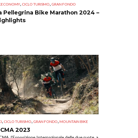
,
,
IKECONOMY
CICLO TURISMO
GRAN FONDO
a Pellegrina Bike Marathon 2024 –
ighlights
,
,
,
CI
CICLO TURISMO
GRAN FONDO
MOUNTAIN BIKE
ICMA 2023
CMA, l’Esposizione Internazionale delle due ruote, a