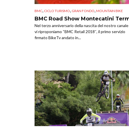
,
,
,
BMC
CICLO TURISMO
GRAN FONDO
MOUNTAIN BIKE
BMC Road Show Montecatini Ter
Nel terzo anniversario della nascita del nostro canale 
vi riproponiamo “BMC Retail 2018″, il primo servizio
firmato BikeTv andato in...