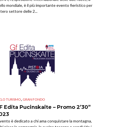
vello mondiale, è il più importante evento fieristico per
intero settore delle 2...
,
CLO TURISMO
GRAN FONDO
F Edita Pucinskaite – Promo 2’30”
023
evento è dedicato a chi ama conquistare la montagna,
chi piace la compagnia, la cucina toscana e condivide i