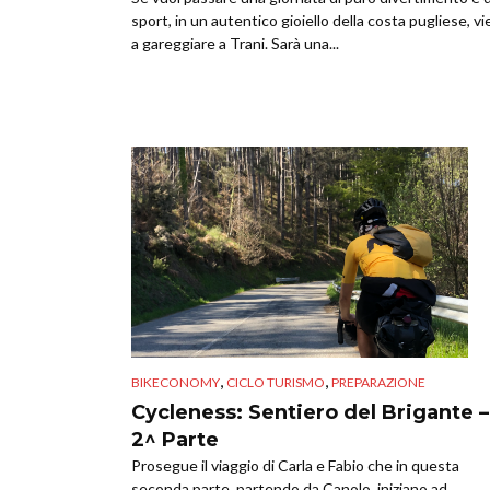
sport, in un autentico gioiello della costa pugliese, vi
a gareggiare a Trani. Sarà una...
,
,
BIKECONOMY
CICLO TURISMO
PREPARAZIONE
Cycleness: Sentiero del Brigante –
2^ Parte
Prosegue il viaggio di Carla e Fabio che in questa
seconda parte, partendo da Canolo, iniziano ad