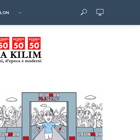
HLON
···