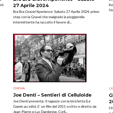
li
eni
27 Aprile 2024
l’
Bra Bra Gravel Xperience: Sabato 27 Aprile 2024, primo
step con la Gravel che malgrado la pioggerella
intermittente ha raccolto il favore di...
CINEMA
CI
Joe Denti – Sentieri di Celluloide
G
2
Joe Denti presenta: Il ragazzo con la bicicletta (Le
Gamin au vélo). E’ un film del 2011 scritto e diretto da
L’
Jean-Pierre e Luc Dardenne. Cyril...
a 