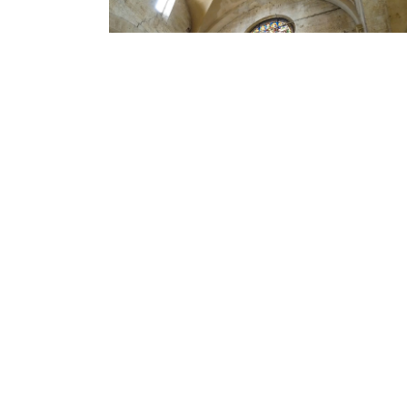
,
TRIATHLON
TRILAB
Cycleness Academy Toscana –
Seconda
Per la nostra rubrica TriLab, la seconda parte della
Cycleness Academy di Fabio Pontesilli ed i suoi ragazz
I nostri “lampascioni...