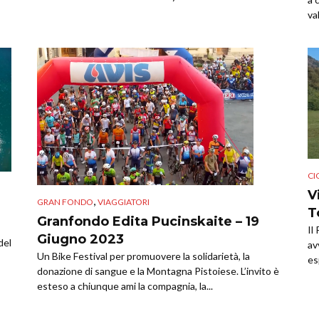
va
CI
V
,
GRAN FONDO
VIAGGIATORI
T
Granfondo Edita Pucinskaite – 19
Il
Giugno 2023
del
av
Un Bike Festival per promuovere la solidarietà, la
es
donazione di sangue e la Montagna Pistoiese. L’invito è
esteso a chiunque ami la compagnia, la...