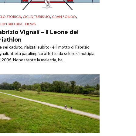
,
,
,
CLO STORICA
CICLO TURISMO
GRAN FONDO
,
UNTAIN BIKE
NEWS
abrizio Vignali – Il Leone del
riathlon
e sei caduto, rialzati subito» è il motto di Fabrizio
gnali, atleta paralimpico affetto da sclerosi multipla
l 2006. Nonostante la malattia, ha...