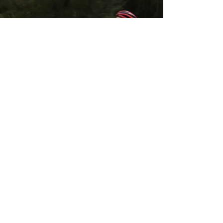
KETG
ikeTg 4 Aprile 2022
keTg sarà in onda anche su Top Calcio 24 alle h. 15.23
rca e su Antenna 3 alle h. 18:52 circa di lunedì 28
rzo.