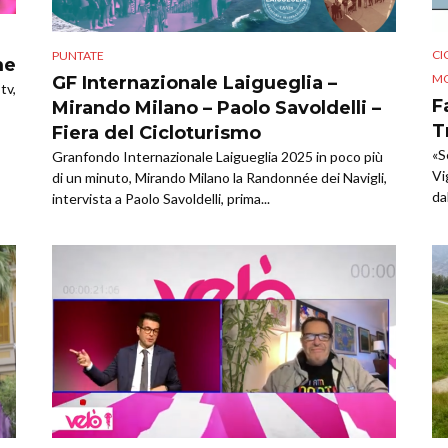
CI
PUNTATE
me
MO
GF Internazionale Laigueglia –
tv,
F
Mirando Milano – Paolo Savoldelli –
T
Fiera del Cicloturismo
«S
Granfondo Internazionale Laigueglia 2025 in poco più
Vi
di un minuto, Mirando Milano la Randonnée dei Navigli,
da
intervista a Paolo Savoldelli, prima...