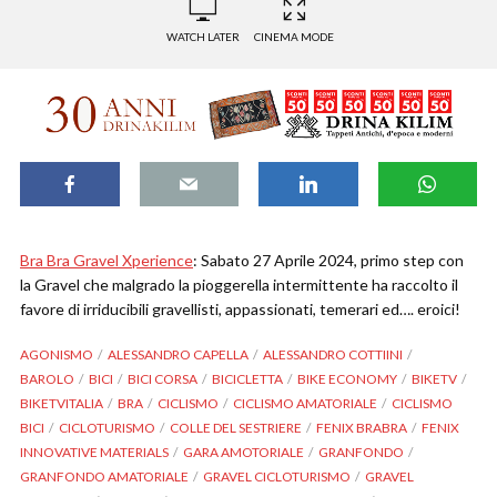
WATCH LATER
CINEMA MODE
Bra Bra Gravel Xperience
: Sabato 27 Aprile 2024, primo step con
la Gravel che malgrado la pioggerella intermittente ha raccolto il
favore di irriducibili gravellisti, appassionati, temerari ed…. eroici!
AGONISMO
ALESSANDRO CAPELLA
ALESSANDRO COTTIINI
BAROLO
BICI
BICI CORSA
BICICLETTA
BIKE ECONOMY
BIKETV
BIKETVITALIA
BRA
CICLISMO
CICLISMO AMATORIALE
CICLISMO
BICI
CICLOTURISMO
COLLE DEL SESTRIERE
FENIX BRABRA
FENIX
INNOVATIVE MATERIALS
GARA AMOTORIALE
GRANFONDO
GRANFONDO AMATORIALE
GRAVEL CICLOTURISMO
GRAVEL