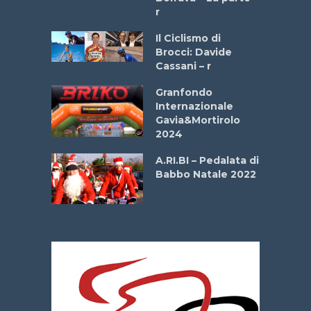
r
ne
Il Ciclismo di
o
Brocci: Davide
onale San
Cassani – r
ipressa –
Aprile
Granfondo
Internazionale
Gavia&Mortirolo
e Sea –
2024
dei Poeti
A.RI.BI – Pedalata di
Babbo Natale 2022
La
 verde”