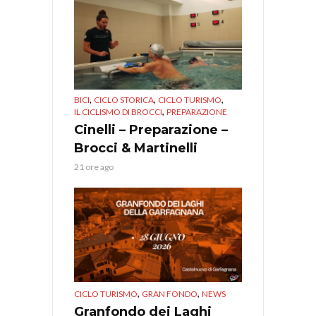
,
,
,
BICI
CICLO STORICA
CICLO TURISMO
,
IL CICLISMO DI BROCCI
PREPARAZIONE
Cinelli – Preparazione –
Brocci & Martinelli
21 ore ago
,
,
CICLO TURISMO
GRAN FONDO
NEWS
Granfondo dei Laghi