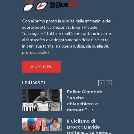
Con al primo posto la qualità delle immagini e dei
suoi prodotti confezionati, Bike Tv, vuole
“raccogliere” tutte le realtà che ruotano intorno
al fantastico e variegato mondo della bicicletta,
in ogni sua forma, sia quella ludica, sia quella più
professionale!
SCOPRI DI PIÙ
I PIÙ VISTI
do “La
Felice Gimondi:
a Bike
“poche
 2025”
chiacchiere e
menare” – r
a
Il Ciclismo di
stelli” –
Brocci: Davide
a
Boifava – 2a parte –