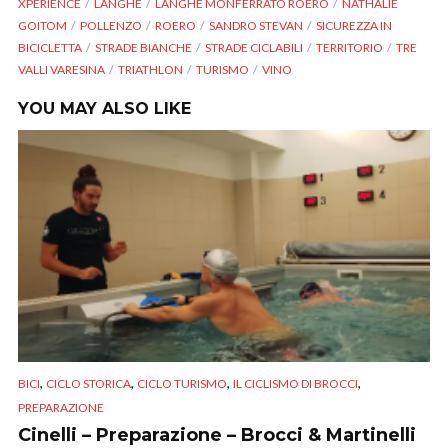
XPERIENCE
LANGHE
LANGHE MONFERRATO ROERO
NATHALIE
GOITOM
POLLENZO
ROERO
SANDRO STEVAN
SICUREZZA IN
BICICLETTA
STRADE BIANCHE
STRADE CICLABILI
TERRITORIO
TRE
VALLI VARESINA
TRIATHLON
TURISMO
VINO
YOU MAY ALSO LIKE
,
,
,
,
BICI
CICLO STORICA
CICLO TURISMO
IL CICLISMO DI BROCCI
PREPARAZIONE
Cinelli – Preparazione – Brocci & Martinelli