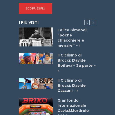
SCOPRI DI PIÙ
I PIÙ VISTI
do “La
Felice Gimondi:
a Bike
“poche
 2025”
chiacchiere e
menare” – r
a
Il Ciclismo di
stelli” –
Brocci: Davide
a
Boifava – 2a parte –
r
ne
Il Ciclismo di
o
Brocci: Davide
onale San
Cassani – r
ipressa –
Aprile
Granfondo
Internazionale
Gavia&Mortirolo
e Sea –