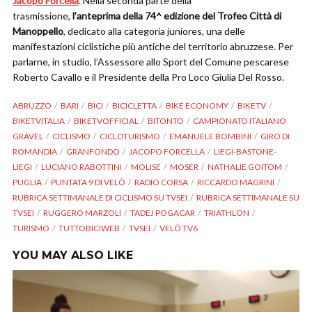
Jacopo Forcella
. Nella seconda parte della
trasmissione,
l’anteprima della 74^ edizione del Trofeo Città di
Manoppello
, dedicato alla categoria juniores, una delle
manifestazioni ciclistiche più antiche del territorio abruzzese. Per
parlarne, in studio, l’Assessore allo Sport del Comune pescarese
Roberto Cavallo e il Presidente della Pro Loco Giulia Del Rosso.
ABRUZZO
BARI
BICI
BICICLETTA
BIKE ECONOMY
BIKETV
BIKETVITALIA
BIKETVOFFICIAL
BITONTO
CAMPIONATO ITALIANO
GRAVEL
CICLISMO
CICLOTURISMO
EMANUELE BOMBINI
GIRO DI
ROMANDIA
GRANFONDO
JACOPO FORCELLA
LIEGI-BASTONE-
LIEGI
LUCIANO RABOTTINI
MOLISE
MOSER
NATHALIE GOITOM
PUGLIA
PUNTATA 9 DI VELÒ
RADIO CORSA
RICCARDO MAGRINI
RUBRICA SETTIMANALE DI CICLISMO SU TVSEI
RUBRICA SETTIMANALE SU
TVSEI
RUGGERO MARZOLI
TADEJ POGACAR
TRIATHLON
TURISMO
TUTTOBICIWEB
TVSEI
VELÒ TV6
YOU MAY ALSO LIKE