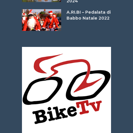
2024
dei Poeti
A.RI.BI – Pedalata di
Babbo Natale 2022
La
 verde”