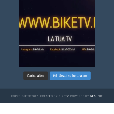
Carica altro
Segui su Instagram
COPYRIGHT © 2026. CREATED BY
BIKETV
. POWERED BY
GEMINIT
.