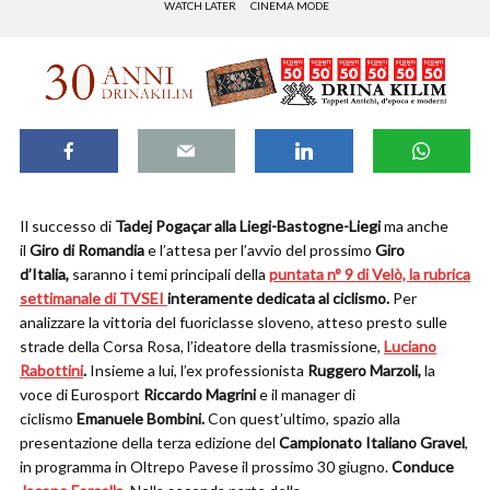
WATCH LATER
CINEMA MODE
Il successo di
Tadej Pogaçar alla Liegi-Bastogne-Liegi
ma anche
il
Giro di Romandia
e l’attesa per l’avvio del prossimo
Giro
d’Italia,
saranno i temi principali della
puntata n° 9 di Velò, la rubrica
settimanale di TVSEI
interamente dedicata al ciclismo.
Per
analizzare la vittoria del fuoriclasse sloveno, atteso presto sulle
strade della Corsa Rosa, l’ideatore della trasmissione,
Luciano
Rabottini
.
Insieme a lui, l’ex professionista
Ruggero Marzoli,
la
voce di Eurosport
Riccardo Magrini
e il manager di
ciclismo
Emanuele Bombini.
Con quest’ultimo, spazio alla
presentazione della terza edizione del
Campionato Italiano Gravel
,
in programma in Oltrepo Pavese il prossimo 30 giugno.
Conduce