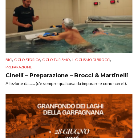
,
,
,
,
BICI
CICLO STORICA
CICLO TURISMO
IL CICLISMO DI BROCCI
PREPARAZIONE
Cinelli – Preparazione – Brocci & Martinelli
A lezione da…… (c’è sempre qualcosa da imparare e conoscere!).