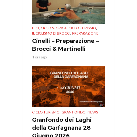
,
,
,
BICI
CICLO STORICA
CICLO TURISMO
,
IL CICLISMO DI BROCCI
PREPARAZIONE
Cinelli – Preparazione –
Brocci & Martinelli
1 ora ago
,
,
CICLO TURISMO
GRAN FONDO
NEWS
Granfondo dei Laghi
della Garfagnana 28
Giugno 2026