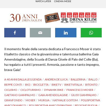
WATCH LATER
CINEMA MODE
Il momento finale della serata dedicata a Francesco Moser è stato
il balletto classico che la giovanissima e talentuosa ballerina Gaia
Amendolagine, della Scuola di Danza Gisele di Palo del Colle (Ba),
ha regalato a tutti i presenti. Armonia, passione e tanto impegno,
brava Gaia!
A 40 ANNI DALLA LEGGENDA
ANDREA DE LUCA
BALLERINA
BALLO
BEPPE CONTI
BICI
BICICLETTA
BIKETV
BIKETVITALIA
BITONTO
CICLISMO
CICLOTURISMO
DYNAMIK BIKE
FRANCESCO MOSER
GAETANO GIAMPALMO
GAIA AMENDOLAGINE
GIUSY GIAMPALMO
GRANFONDO
MOSER
MURGIA
NATHALIE GOITOM
POLISPORTIVA
AMICI DI MARCO
POLISPORTIVA AMICI DI PANTANI
REGIONE PUGLIA