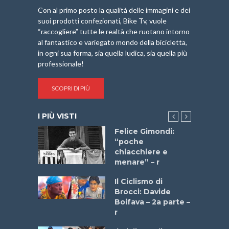
Con al primo posto la qualità delle immagini e dei
suoi prodotti confezionati, Bike Tv, vuole
“raccogliere” tutte le realtà che ruotano intorno
al fantastico e variegato mondo della bicicletta,
in ogni sua forma, sia quella ludica, sia quella più
professionale!
SCOPRI DI PIÙ
I PIÙ VISTI
do “La
Felice Gimondi:
a Bike
“poche
 2025”
chiacchiere e
menare” – r
a
Il Ciclismo di
stelli” –
Brocci: Davide
a
Boifava – 2a parte –
r
ne