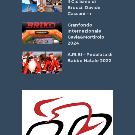
Il Ciclismo di
o
Brocci: Davide
onale San
Cassani – r
ipressa –
Aprile
Granfondo
Internazionale
Gavia&Mortirolo
e Sea –
2024
dei Poeti
A.RI.BI – Pedalata di
Babbo Natale 2022
La
 verde”