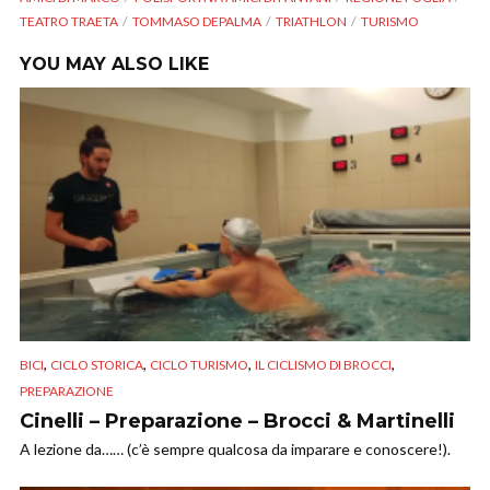
TEATRO TRAETA
TOMMASO DEPALMA
TRIATHLON
TURISMO
YOU MAY ALSO LIKE
,
,
,
,
BICI
CICLO STORICA
CICLO TURISMO
IL CICLISMO DI BROCCI
PREPARAZIONE
Cinelli – Preparazione – Brocci & Martinelli
A lezione da…… (c’è sempre qualcosa da imparare e conoscere!).