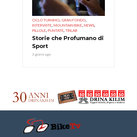
,
,
CICLO TURISMO
GRAN FONDO
,
,
,
INTERVISTE
MOUNTAIN BIKE
NEWS
,
,
PILLOLE
PUNTATE
TRILAB
Storie che Profumano di
Sport
3 giorni ago