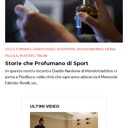
,
,
,
,
,
CICLO TURISMO
GRAN FONDO
INTERVISTE
MOUNTAIN BIKE
NEWS
,
,
PILLOLE
PUNTATE
TRILAB
Storie che Profumano di Sport
In questo nostro incontro Daddo Nardone di Mondotriathlon ci
porta a Piediluco, nella città che ogni anno abbraccia il Memorial
Fabrizio Rivelli, un...
ULTIMI VIDEO