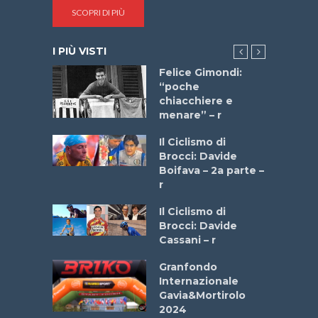
SCOPRI DI PIÙ
I PIÙ VISTI
do “La
Felice Gimondi:
a Bike
“poche
 2025”
chiacchiere e
menare” – r
a
Il Ciclismo di
stelli” –
Brocci: Davide
a
Boifava – 2a parte –
r
ne
Il Ciclismo di
o
Brocci: Davide
onale San
Cassani – r
ipressa –
Aprile
Granfondo
Internazionale
Gavia&Mortirolo
e Sea –
2024
dei Poeti