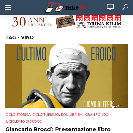
TAG - VINO
,
,
,
,
CICLO STORICA
CICLO TURISMO
EQUILIBRISMI
GRAN FONDO
IL CICLISMO DI BROCCI
Giancarlo Brocci: Presentazione libro