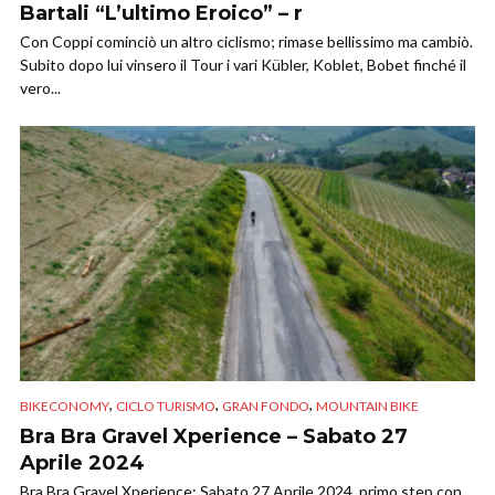
Bartali “L’ultimo Eroico” – r
Con Coppi cominciò un altro ciclismo; rimase bellissimo ma cambiò.
Subito dopo lui vinsero il Tour i vari Kübler, Koblet, Bobet finché il
vero...
,
,
,
BIKECONOMY
CICLO TURISMO
GRAN FONDO
MOUNTAIN BIKE
Bra Bra Gravel Xperience – Sabato 27
Aprile 2024
Bra Bra Gravel Xperience: Sabato 27 Aprile 2024, primo step con