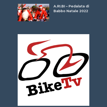
A.RI.BI – Pedalata di
Babbo Natale 2022
La
 verde”