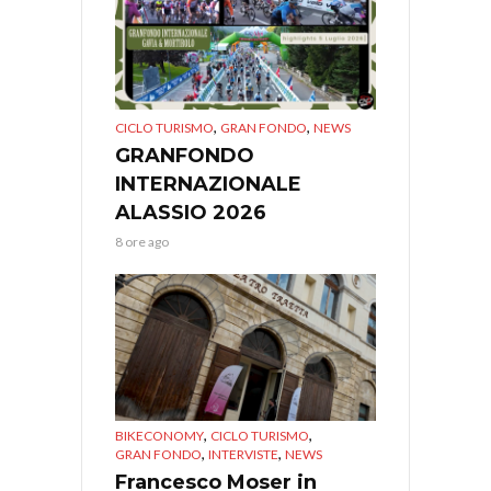
,
,
CICLO TURISMO
GRAN FONDO
NEWS
GRANFONDO
INTERNAZIONALE
ALASSIO 2026
8 ore ago
,
,
BIKECONOMY
CICLO TURISMO
,
,
GRAN FONDO
INTERVISTE
NEWS
Francesco Moser in