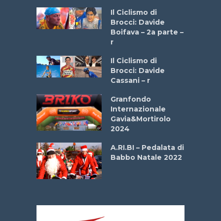
a
Il Ciclismo di
stelli” –
Brocci: Davide
a
Boifava – 2a parte –
r
ne
Il Ciclismo di
o
Brocci: Davide
onale San
Cassani – r
ipressa –
Aprile
Granfondo
Internazionale
Gavia&Mortirolo
e Sea –
2024
dei Poeti
A.RI.BI – Pedalata di
Babbo Natale 2022
La
 verde”