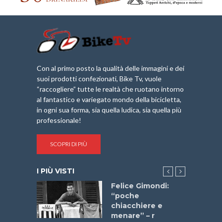
Con al primo posto la qualità delle immagini e dei
suoi prodotti confezionati, Bike Tv, vuole
“raccogliere” tutte le realtà che ruotano intorno
al fantastico e variegato mondo della bicicletta,
in ogni sua forma, sia quella ludica, sia quella più
professionale!
SCOPRI DI PIÙ
I PIÙ VISTI
do “La
Felice Gimondi:
a Bike
“poche
 2025”
chiacchiere e
menare” – r