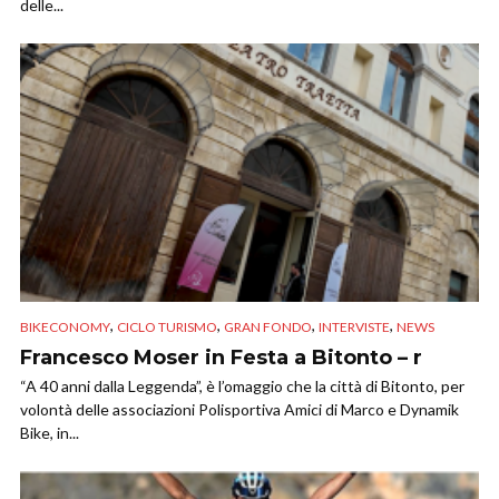
delle...
,
,
,
,
BIKECONOMY
CICLO TURISMO
GRAN FONDO
INTERVISTE
NEWS
Francesco Moser in Festa a Bitonto – r
“A 40 anni dalla Leggenda”, è l’omaggio che la città di Bitonto, per
volontà delle associazioni Polisportiva Amici di Marco e Dynamik
Bike, in...