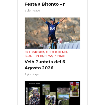
Festa a Bitonto – r
1 giorno ago
,
,
CICLO STORICA
CICLO TURISMO
,
,
GRAN FONDO
NEWS
PUNTATE
Velò Puntata del 6
Agosto 2026
2 giorni ago