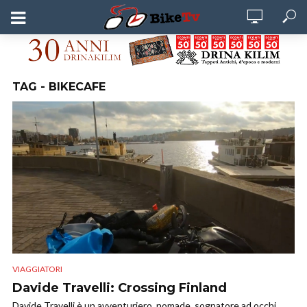
TAG - BIKECAFE
VIAGGIATORI
Davide Travelli: Crossing Finland
Davide Travelli è un avventuriero, nomade, sognatore ad occhi