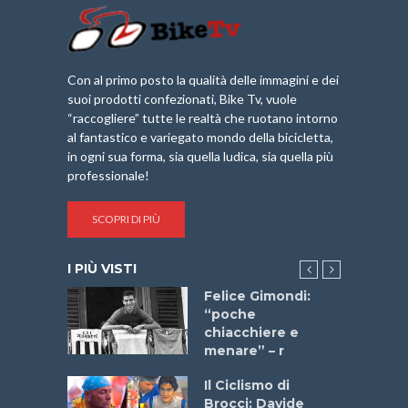
Con al primo posto la qualità delle immagini e dei
suoi prodotti confezionati, Bike Tv, vuole
“raccogliere” tutte le realtà che ruotano intorno
al fantastico e variegato mondo della bicicletta,
in ogni sua forma, sia quella ludica, sia quella più
professionale!
SCOPRI DI PIÙ
I PIÙ VISTI
do “La
Felice Gimondi:
a Bike
“poche
 2025”
chiacchiere e
menare” – r
a
Il Ciclismo di
stelli” –
Brocci: Davide