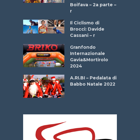
a
Boifava – 2a parte –
r
ne
Il Ciclismo di
o
Brocci: Davide
onale San
Cassani – r
ipressa –
Aprile
Granfondo
Internazionale
Gavia&Mortirolo
e Sea –
2024
dei Poeti
A.RI.BI – Pedalata di
Babbo Natale 2022
La
 verde”