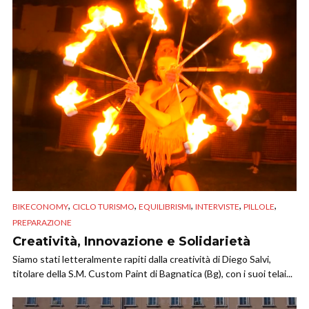
,
,
,
,
,
BIKECONOMY
CICLO TURISMO
EQUILIBRISMI
INTERVISTE
PILLOLE
PREPARAZIONE
Creatività, Innovazione e Solidarietà
Siamo stati letteralmente rapiti dalla creatività di Diego Salvi,
titolare della S.M. Custom Paint di Bagnatica (Bg), con i suoi telai...