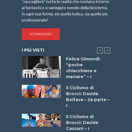
“raccogliere” tutte le realtà che ruotano intorno
al fantastico e variegato mondo della bicicletta,
in ogni sua forma, sia quella ludica, sia quella più
professionale!
SCOPRI DI PIÙ
I PIÙ VISTI
do “La
Felice Gimondi:
a Bike
“poche
 2025”
chiacchiere e
menare” – r
a
Il Ciclismo di
stelli” –
Brocci: Davide
a
Boifava – 2a parte –
r
ne
Il Ciclismo di
o
Brocci: Davide
onale San
Cassani – r
ipressa –