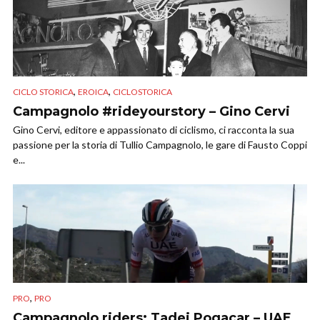
,
,
CICLO STORICA
EROICA
CICLOSTORICA
Campagnolo #rideyourstory – Gino Cervi
Gino Cervi, editore e appassionato di ciclismo, ci racconta la sua
passione per la storia di Tullio Campagnolo, le gare di Fausto Coppi
e...
,
PRO
PRO
Campagnolo riders: Tadej Pogacar – UAE