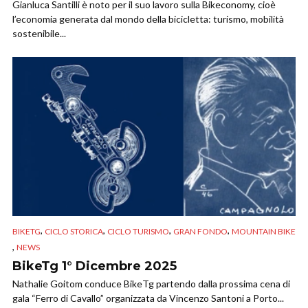
Gianluca Santilli è noto per il suo lavoro sulla Bikeconomy, cioè
l’economia generata dal mondo della bicicletta: turismo, mobilità
sostenibile...
,
,
,
,
BIKETG
CICLO STORICA
CICLO TURISMO
GRAN FONDO
MOUNTAIN BIKE
,
NEWS
BikeTg 1° Dicembre 2025
Nathalie Goitom conduce BikeTg partendo dalla prossima cena di
gala “Ferro di Cavallo” organizzata da Vincenzo Santoni a Porto...