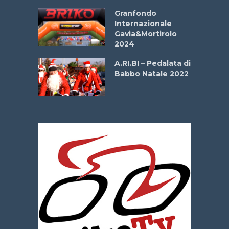
Aprile
Granfondo
Internazionale
Gavia&Mortirolo
e Sea –
2024
dei Poeti
A.RI.BI – Pedalata di
Babbo Natale 2022
La
 verde”