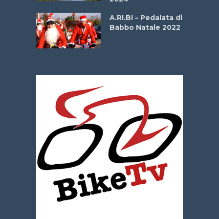
dei Poeti
A.RI.BI – Pedalata di
Babbo Natale 2022
La
 verde”