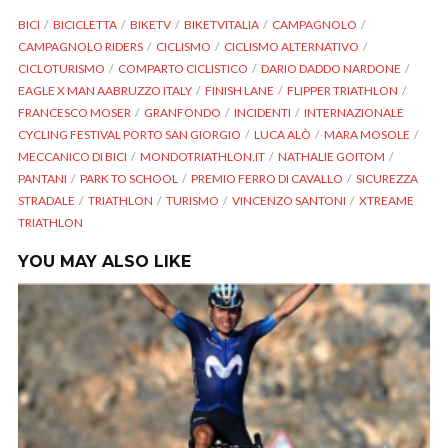
BICI
BICICLETTA
BIKETV
BIKETVITALIA
CAMPAGNOLO
CAMPAGNOLO RIDERS
CICLISMO
CICLISMO ALTERNATIVO
CICLOTURISMO
COMPARTO CICLISTICO
DARIO DADDO NARDONE
EAGLE X MAN AABRUZZO ITALY
FINISH LANE
FLIPPER TRIATHLON
FRANCESCO MOSER
GRANFONDO
INCIDENTI
INTERNAZIONALE
CYCLING FESTIVAL PORTO SAN GIORGIO
LUCA ALÒ
MARA MOSOLE
MECCANICO DI BICI
MONDOTRIATHLON.IT
NATHALIE GOITOM
PANTANI
PARK TO SCHOOL
PREMIO FERRO DI CAVALLO
SICUREZZA
STRADALE
TRIATHLON
TURISMO
VINCENZO SANTONI
XTREAME
TRIATHLON
YOU MAY ALSO LIKE