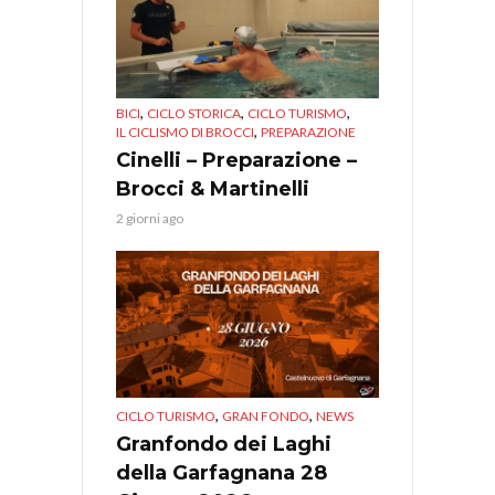
,
,
,
BICI
CICLO STORICA
CICLO TURISMO
,
IL CICLISMO DI BROCCI
PREPARAZIONE
Cinelli – Preparazione –
Brocci & Martinelli
2 giorni ago
,
,
CICLO TURISMO
GRAN FONDO
NEWS
Granfondo dei Laghi
della Garfagnana 28