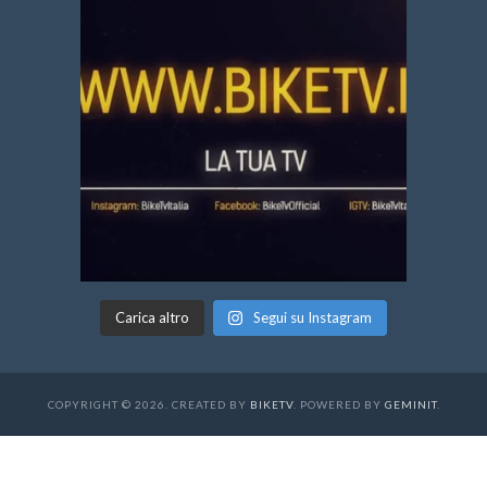
Carica altro
Segui su Instagram
COPYRIGHT © 2026. CREATED BY
BIKETV
. POWERED BY
GEMINIT
.