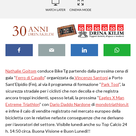
WATCH LATER
CINEMA MODE
Nathalie Goitom
conduce BikeTg partendo dalla prossima cena di
gala “
Ferro di Cavallo
” organizzata da
Vincenzo Santoni
a Porto
Sant’Elpidio (Fm), al via il programma di formazione “
Park Tool
“, la
sicurezza stradale per i ciclisti che non decolla e che registra
ancora troppi incidenti, spesso letali, la prossima “
Eagles X Man
Extreme Triathlon
” con
Dario Daddo Nardone
di
mondotriathlon.it
e infine il calo di vendite registrato nel mercato europeo della
bicicletta con le relative nefaste conseguenze che ne derivano
per i lavoratori del settore. Visibile lunedì anche su Top Calcio 24
h. 14:50 circa. Buona Visione e Buon Lunedì!!