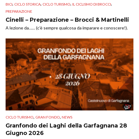
,
,
,
,
BICI
CICLO STORICA
CICLO TURISMO
IL CICLISMO DI BROCCI
PREPARAZIONE
Cinelli – Preparazione – Brocci & Martinelli
A lezione da…… (c’è sempre qualcosa da imparare e conoscere!).
,
,
CICLO TURISMO
GRAN FONDO
NEWS
Granfondo dei Laghi della Garfagnana 28
Giugno 2026