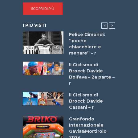
SCOPRI DI PIÙ
I PIÙ VISTI
do “La
Felice Gimondi:
a Bike
“poche
 2025”
chiacchiere e
menare” – r
a
Il Ciclismo di
stelli” –
Brocci: Davide
a
Boifava – 2a parte –
r
ne
Il Ciclismo di
o
Brocci: Davide
onale San
Cassani – r
ipressa –
Aprile
Granfondo
Internazionale
Gavia&Mortirolo
e Sea –
2024