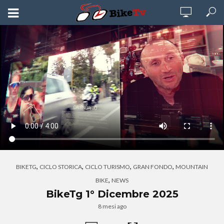
,
,
,
,
BIKETG
CICLO STORICA
CICLO TURISMO
GRAN FONDO
MOUNTAIN
,
BIKE
NEWS
BikeTg 1° Dicembre 2025
8 mesi ago