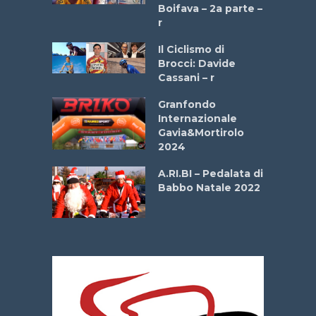
a
Boifava – 2a parte –
r
ne
Il Ciclismo di
o
Brocci: Davide
onale San
Cassani – r
ipressa –
Aprile
Granfondo
Internazionale
Gavia&Mortirolo
e Sea –
2024
dei Poeti
A.RI.BI – Pedalata di
Babbo Natale 2022
La
 verde”