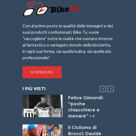
Con al primo posto la qualità delle immagini e dei
suoi prodotti confezionati, Bike Tv, vuole
“raccogliere” tutte le realtà che ruotano intorno
al fantastico e variegato mondo della bicicletta,
in ogni sua forma, sia quella ludica, sia quella più
professionale!
SCOPRI DI PIÙ
I PIÙ VISTI
do “La
Felice Gimondi:
a Bike
“poche
 2025”
chiacchiere e
menare” – r
a
Il Ciclismo di
stelli” –
Brocci: Davide