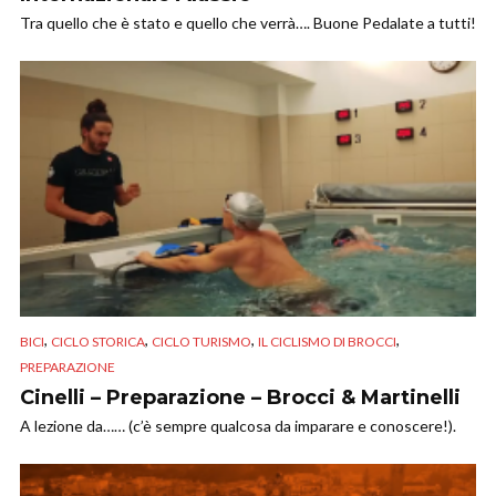
Tra quello che è stato e quello che verrà…. Buone Pedalate a tutti!
,
,
,
,
BICI
CICLO STORICA
CICLO TURISMO
IL CICLISMO DI BROCCI
PREPARAZIONE
Cinelli – Preparazione – Brocci & Martinelli
A lezione da…… (c’è sempre qualcosa da imparare e conoscere!).