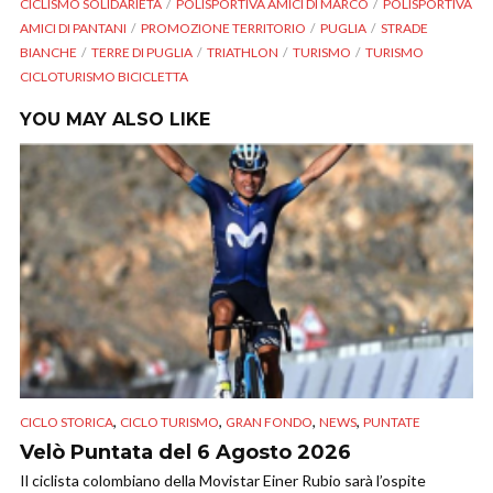
CICLISMO SOLIDARIETÀ
POLISPORTIVA AMICI DI MARCO
POLISPORTIVA
AMICI DI PANTANI
PROMOZIONE TERRITORIO
PUGLIA
STRADE
BIANCHE
TERRE DI PUGLIA
TRIATHLON
TURISMO
TURISMO
CICLOTURISMO BICICLETTA
YOU MAY ALSO LIKE
,
,
,
,
CICLO STORICA
CICLO TURISMO
GRAN FONDO
NEWS
PUNTATE
Velò Puntata del 6 Agosto 2026
Il ciclista colombiano della Movistar Einer Rubio sarà l’ospite