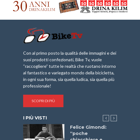
Con al primo posto la qualità delle immagini e dei
suoi prodotti confezionati, Bike Tv, vuole
“raccogliere” tutte le realtà che ruotano intorno
al fantastico e variegato mondo della bicicletta,
in ogni sua forma, sia quella ludica, sia quella più
professionale!
SCOPRI DI PIÙ
I PIÙ VISTI
do “La
Felice Gimondi:
a Bike
“poche
 2025”
chiacchiere e