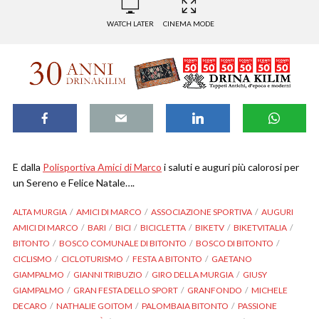
WATCH LATER
CINEMA MODE
E dalla
Polisportiva Amici di Marco
i saluti e auguri più calorosi per
un Sereno e Felice Natale….
ALTA MURGIA
AMICI DI MARCO
ASSOCIAZIONE SPORTIVA
AUGURI
AMICI DI MARCO
BARI
BICI
BICICLETTA
BIKETV
BIKETVITALIA
BITONTO
BOSCO COMUNALE DI BITONTO
BOSCO DI BITONTO
CICLISMO
CICLOTURISMO
FESTA A BITONTO
GAETANO
GIAMPALMO
GIANNI TRIBUZIO
GIRO DELLA MURGIA
GIUSY
GIAMPALMO
GRAN FESTA DELLO SPORT
GRANFONDO
MICHELE
DECARO
NATHALIE GOITOM
PALOMBAIA BITONTO
PASSIONE