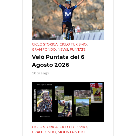
,
,
CICLO STORICA
CICLO TURISMO
,
,
GRAN FONDO
NEWS
PUNTATE
Velò Puntata del 6
Agosto 2026
10 ore ago
,
,
CICLO STORICA
CICLO TURISMO
,
GRAN FONDO
MOUNTAIN BIKE