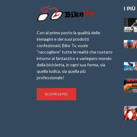
I PIÙ
Granfondo
Aspettando “La
Internazionale
Pellegrina Bike
Briko Torino – 11
Marathon 2025”
Con al primo posto la qualità delle
Maggio 2025 – r
immagini e dei suoi prodotti
IX Ed. “Tra
confezionati, Bike Tv, vuole
Granfondo
Borghi&Castelli” –
“raccogliere” tutte le realtà che ruotano
Internazionale
Anteprima
intorno al fantastico e variegato mondo
Laigueglia 22
della bicicletta, in ogni sua forma, sia
Febbraio 2026
1a Edizione
Granfondo
quella ludica, sia quella più
Minerva Edizioni e
Internazionale San
professionale!
Giancarlo Brocci
Lorenzo Cipressa –
per “Bartali l’Ultimo
Sabato 5 Aprile
Eroico” – r
2025
SCOPRI DI PIÙ
Sulle Strade di
Life on the Sea –
Graziano Battistini
Nel Golfo dei Poeti
Cinema: “La
Il Ciclismo di Brocci
bicicletta verde”
– Roberto Damiani