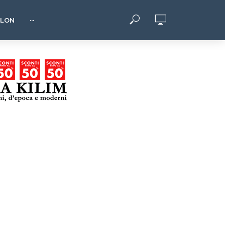
HLON
···