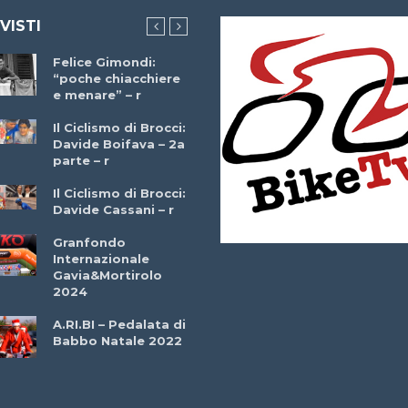
 VISTI
Felice Gimondi:
Brocci Incontra
“poche chiacchiere
Giuseppe Martinell
e menare” – r
– r
Il Ciclismo di Brocci:
Davide Boifava – 2a
Che cos’è il
parte – r
triathlon? Con
Simone Diamantini
Il Ciclismo di Brocci:
– r
Davide Cassani – r
2a BITRAIL 23
Granfondo
Marzo 2025 – Bosc
Internazionale
Comunale di
Gavia&Mortirolo
Bitonto (Ba)
2024
Ottavio Bottechia 
A.RI.BI – Pedalata di
Versione Integrale 
Babbo Natale 2022
r
GF Città di Loano
2022: Buona la