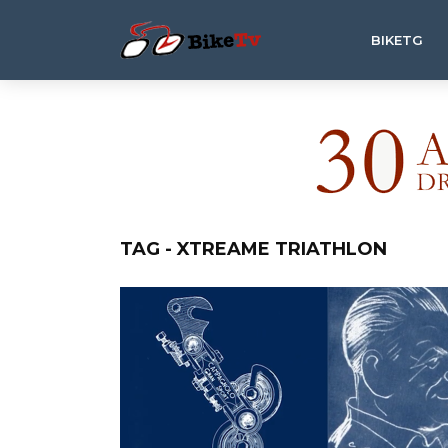
BIKETG
TAG - XTREAME TRIATHLON