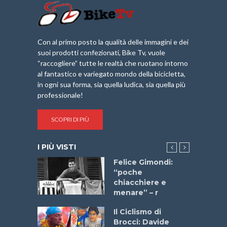
Con al primo posto la qualità delle immagini e dei
suoi prodotti confezionati, Bike Tv, vuole
“raccogliere” tutte le realtà che ruotano intorno
al fantastico e variegato mondo della bicicletta,
in ogni sua forma, sia quella ludica, sia quella più
professionale!
SCOPRI DI PIÙ
I PIÙ VISTI
do “La
Felice Gimondi:
a Bike
“poche
 2025”
chiacchiere e
menare” – r
a
Il Ciclismo di
stelli” –
Brocci: Davide