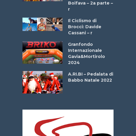
a
Boifava – 2a parte –
r
ne
Il Ciclismo di
o
Brocci: Davide
onale San
Cassani – r
ipressa –
Aprile
Granfondo
Internazionale
Gavia&Mortirolo
e Sea –
2024
dei Poeti
A.RI.BI – Pedalata di
Babbo Natale 2022
La
 verde”