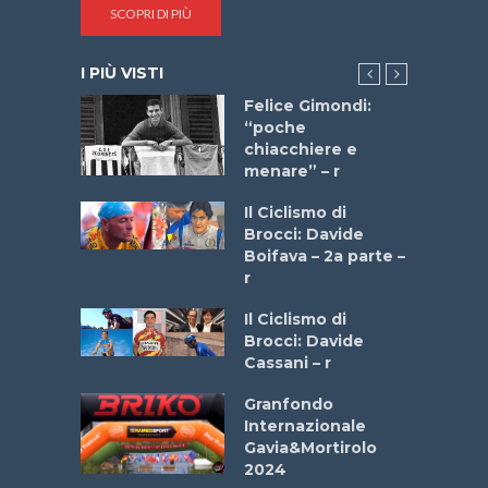
SCOPRI DI PIÙ
I PIÙ VISTI
do “La
Felice Gimondi:
a Bike
“poche
 2025”
chiacchiere e
menare” – r
a
Il Ciclismo di
stelli” –
Brocci: Davide
a
Boifava – 2a parte –
r
ne
Il Ciclismo di
o
Brocci: Davide
onale San
Cassani – r
ipressa –
Aprile
Granfondo
Internazionale
Gavia&Mortirolo
e Sea –
2024
dei Poeti