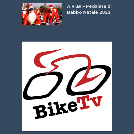
A.RI.BI – Pedalata di
Babbo Natale 2022
La
 verde”